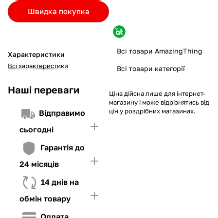
Якщо ліміт нижчий за вартість товару, невистачаючу суму
Швидка покупка
потрібно внести Першим внеском
4. Мати достатньо коштів для внесення першої частини платежу
та Першого внеску (у разі потреби)
Всі товари AmazingThing
Характеристики
Всі характеристики
Всі товари категорії
Наші переваги
Ціна дійсна лише для інтернет-
магазину і може відрізнятись від
цін у роздрібних магазинах.
Відправимо
сьогодні
Гарантія до
24 місяців
14 днів на
обмін товару
Оплата