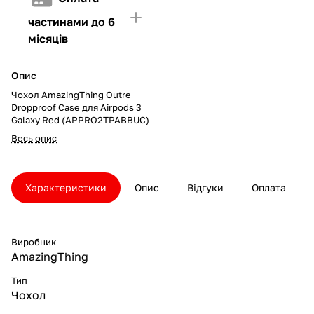
частинами до 6
місяців
Опис
Чохол AmazingThing Outre
Dropproof Case для Airpods 3
Galaxy Red (APPRO2TPABBUC)
Весь опис
Характеристики
Опис
Відгуки
Оплата
Виробник
AmazingThing
Тип
Чохол