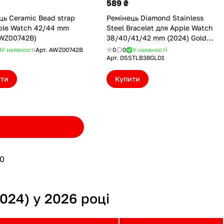
589 ₴
ць Ceramic Bead strap
Ремінець Diamond Stainless
ple Watch 42/44 mm
Steel Bracelet для Apple Watch
AWZ00742B)
38/40/41/42 mm (2024) Gold
(Type 1) (DSSTLB38GLD1)
У наявності
Арт.
AWZ00742B
0
0
У наявності
Арт.
DSSTLB38GLD1
ити
Купити
0
024) у 2026 році