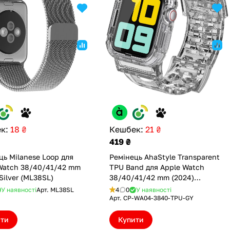
к:
18 ₴
Кешбек:
21 ₴
419 ₴
ць Milanese Loop для
Ремінець AhaStyle Transparent
Watch 38/40/41/42 mm
TPU Band для Apple Watch
Silver (ML38SL)
38/40/41/42 mm (2024)
Transparent Grey (CP-WA04-
У наявності
Арт.
ML38SL
4
0
У наявності
3840-TPU-GY)
Арт.
CP-WA04-3840-TPU-GY
ити
Купити