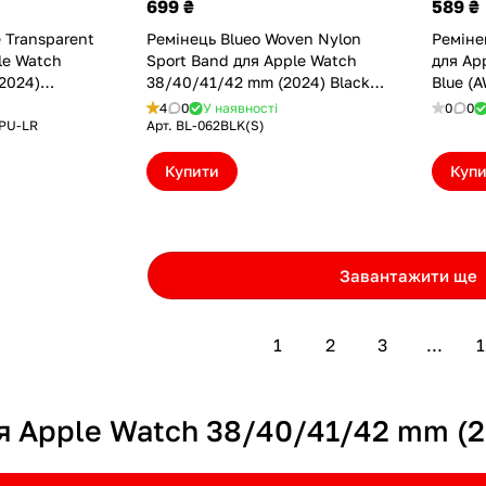
699 ₴
589 ₴
 Transparent
Ремінець Blueo Woven Nylon
Реміне
le Watch
Sport Band для Apple Watch
для Ap
2024)
38/40/41/42 mm (2024) Black
Blue (
der (CP-
(BL-062BLK(S))
4
0
У наявності
0
0
R)
PU-LR
Арт.
BL-062BLK(S)
Купити
Куп
Завантажити ще
1
2
3
...
1
я Apple Watch 38/40/41/42 mm (2