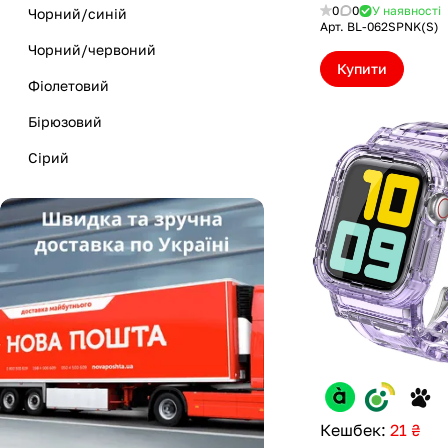
Pink (BL-062SPNK(
0
0
У наявності
Чорний/синій
Арт.
BL-062SPNK(S)
Чорний/червоний
Купити
Фіолетовий
Бірюзовий
Сірий
Чорний
Зелений
Жовтий
Різнокольоровий
Коричневий
Чорний/синій
Червоний/чорний
Кешбек:
21 ₴
Синій/жовтий