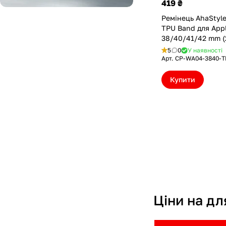
419 ₴
Рожевий
Ремінець AhaStyle
TPU Band для App
Синій
38/40/41/42 mm (
Transparent Laven
5
0
У наявності
Зелений
WA04-3840-TPU-L
Арт.
CP-WA04-3840-T
Жовтий
Купити
Червоний
Сірий
Коричневий
Сріблястий
Блакитний
Фіолетовий
Ціни на дл
Помаранчевий