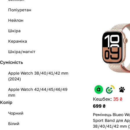
Поліуретан
Нейлон
Шкіра
Кераміка
Шкіра/магніт
Сумісність
Метал/магніт
Apple Watch 38/40/41/42 mm
(2024)
Apple Watch 42/44/45/46/49
mm
Кешбек:
35 ₴
Колір
699 ₴
Чорний
Ремінець Blueo W
Sport Band для Ap
Білий
38/40/41/42 mm (