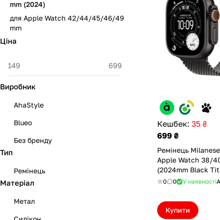
mm (2024)
для Apple Watch 42/44/45/46/49
mm
Ціна
Виробник
AhaStyle
Blueo
Кешбек:
35 ₴
699 ₴
Без бренду
Ремінець Milanese
Тип
Apple Watch 38/4
(2024mm Black Ti
Ремінець
(Оновлена) (ML40
0
0
У наявності
А
Матеріал
Метал
Купити
Силікон