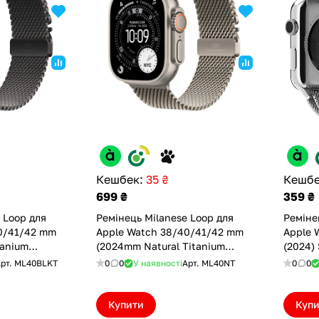
Кешбек:
35 ₴
Кешбе
699 ₴
359 ₴
 Loop для
Ремінець Milanese Loop для
Реміне
0/41/42 mm
Apple Watch 38/40/41/42 mm
Apple 
tanium
(2024mm Natural Titanium
(2024) 
BLKT)
(Оновлена) (ML40NT)
рт.
ML40BLKT
0
0
У наявності
Арт.
ML40NT
0
0
Купити
Куп