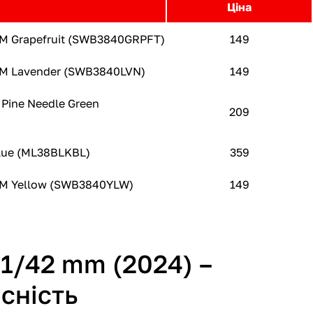
Ціна
/M Grapefruit (SWB3840GRPFT)
149
S/M Lavender (SWB3840LVN)
149
Pine Needle Green
209
Blue (ML38BLKBL)
359
S/M Yellow (SWB3840YLW)
149
1/42 mm (2024) –
сність