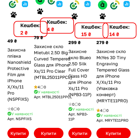
Кешбек:
Кешбек:
Кешбек:
Кешбек:
4 ₴
2 ₴
14 ₴
15 ₴
79 ₴
49 ₴
279 ₴
299 ₴
Захисне скло
Захисна
Захисне скло
Захисне
Mietubl 2.5D Big
плівка
Mr.Yes 3D Tiny
скло Blueo
Curved Tempered
Nanoshield
Engraving
2.5D Silk
Glass для iPhone
Protective
Tempered Glass
Full Cover
Xs/11 Pro Clear
Film для
для iPhone
Glass HD
(MTBL25D11PPCL)
iPhone
X/Xs/11 Pro
для iPhone
X/Xs/11
4
0
(Упаковка
Xs/11 Pro
У наявності
Pro
конверт)
(NPB3-11P)
Арт.
MTBL25D11PPCL
(NSPFIXS)
(MRYTE11PRO)
0
0
0
0
У наявності
4
0
У наявності
Арт.
NPB3-
У наявності
Арт.
NSPFIXS
11P
Арт.
MRYTE11PRO
Купити
Купити
Купити
Купити