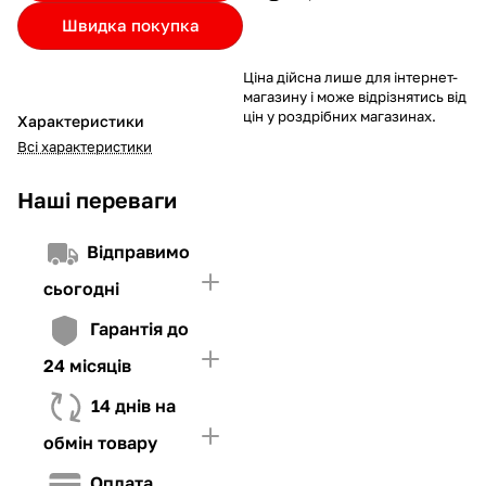
Якщо ліміт нижчий за вартість товару, невистачаючу суму
Швидка покупка
потрібно внести Першим внеском
4. Мати достатньо коштів для внесення першої частини платежу
Ціна дійсна лише для інтернет-
та Першого внеску (у разі потреби)
магазину і може відрізнятись від
цін у роздрібних магазинах.
Характеристики
Всі характеристики
Наші переваги
Відправимо
сьогодні
Гарантія до
24 місяців
14 днів на
обмін товару
Оплата