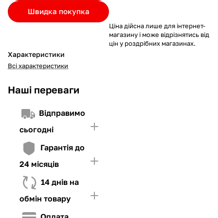
Якщо ліміт нижчий за вартість товару, невистачаючу суму
Швидка покупка
потрібно внести Першим внеском
Ціна дійсна лише для інтернет-
4. Мати достатньо коштів для внесення першої частини платежу
магазину і може відрізнятись від
та Першого внеску (у разі потреби)
цін у роздрібних магазинах.
Характеристики
Всі характеристики
Наші переваги
Відправимо
сьогодні
Гарантія до
24 місяців
14 днів на
обмін товару
Оплата