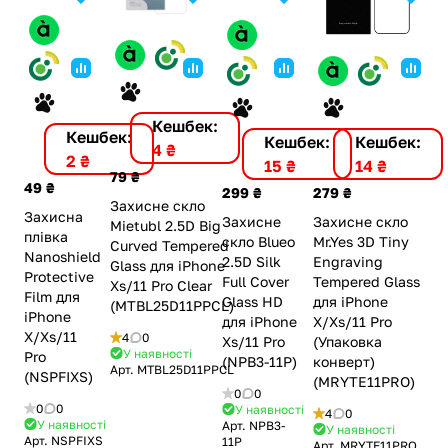
Кешбек:
Кешбек:
Кешбек:
Кешбек:
4 ₴
2 ₴
14 ₴
15 ₴
79 ₴
49 ₴
279 ₴
299 ₴
Захисне скло
Захисна
Захисне скло
Захисне
Mietubl 2.5D Big
плівка
Mr.Yes 3D Tiny
скло Blueo
Curved Tempered
Nanoshield
Engraving
2.5D Silk
Glass для iPhone
Protective
Tempered Glass
Full Cover
Xs/11 Pro Clear
Film для
для iPhone
Glass HD
(MTBL25D11PPCL)
iPhone
X/Xs/11 Pro
для iPhone
X/Xs/11
4
0
(Упаковка
Xs/11 Pro
У наявності
Pro
конверт)
(NPB3-11P)
Арт.
MTBL25D11PPCL
(NSPFIXS)
(MRYTE11PRO)
0
0
0
0
У наявності
4
0
У наявності
Арт.
NPB3-
У наявності
Арт.
NSPFIXS
11P
Арт.
MRYTE11PRO