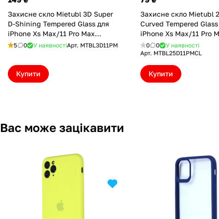
Захисне скло Mietubl 3D Super
Захисне скло Mietubl 2
D-Shining Tempered Glass для
Curved Tempered Glass
iPhone Xs Max/11 Pro Max
iPhone Xs Max/11 Pro M
(MTBL3D11PM)
(MTBL25D11PMCL)
5
0
У наявності
Арт.
MTBL3D11PM
0
0
У наявності
Арт.
MTBL25D11PMCL
Купити
Купити
Вас може зацікавити