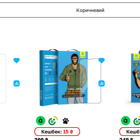
Коричневий
Кешбек:
15 ₴
Кешб
299 ₴
249 ₴