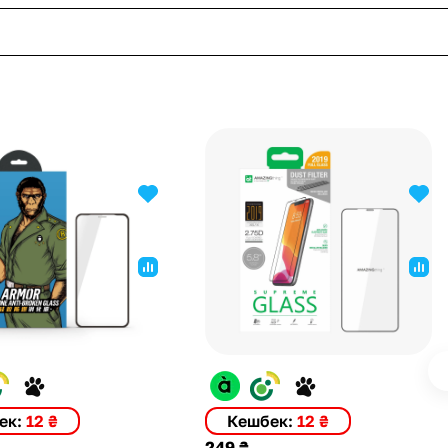
ек:
12 ₴
Кешбек:
12 ₴
249 ₴