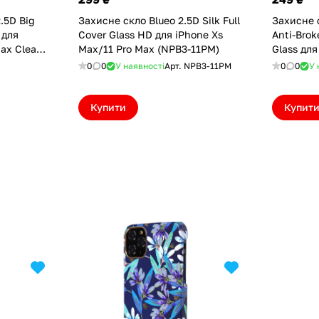
.5D Big
Захисне скло Blueo 2.5D Silk Full
Захисне с
 для
Cover Glass HD для iPhone Xs
Anti-Bro
ax Clear
Max/11 Pro Max (NPB3-11PM)
Glass для
Max (7B3
0
0
У наявності
Арт.
NPB3-11PM
0
0
У 
Купити
Купит