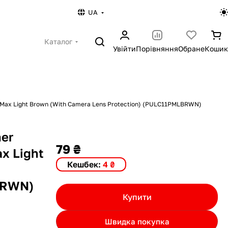
UA
Каталог
Увійти
Порівняння
Обране
Кошик
o Max Light Brown (With Camera Lens Protection) (PULC11PMLBRWN)
er
79 ₴
ax Light
Кешбек:
4 ₴
BRWN)
Купити
Швидка покупка