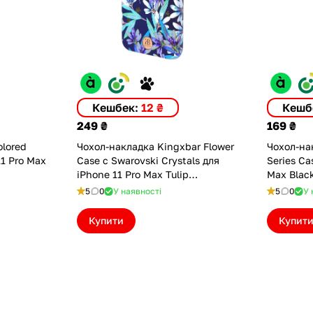
Кешбек:
12 ₴
Кешб
249 ₴
169 ₴
lored
Чохол-накладка Kingxbar Flower
Чохол-на
11 Pro Max
Case с Swarovski Crystals для
Series Ca
iPhone 11 Pro Max Tulip
Max Blac
(KGXBFLW11PMTLP)
5
0
У наявності
5
0
У 
Купити
Купит