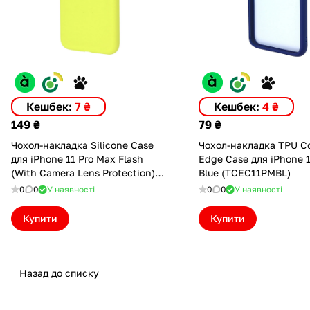
Кешбек:
7 ₴
Кешбек:
4 ₴
149 ₴
79 ₴
Чохол-накладка Silicone Case
Чохол-накладка TPU Co
для iPhone 11 Pro Max Flash
Edge Case для iPhone 
(With Camera Lens Protection)
Blue (TCEС11PMBL)
(ASC11PMFLSH)
0
0
У наявності
0
0
У наявності
Купити
Купити
Назад до списку