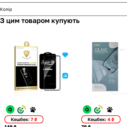
Колір
З цим товаром купують
Кешбек:
7 ₴
Кешбек:
4 ₴
149 ₴
79 ₴