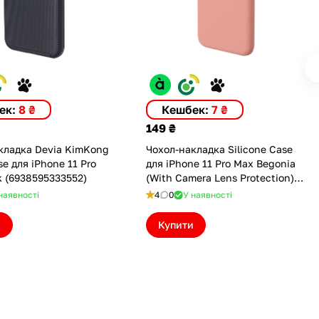
ек:
8 ₴
Кешбек:
7 ₴
149 ₴
кладка Devia KimKong
Чохол-накладка Silicone Case
se для iPhone 11 Pro
для iPhone 11 Pro Max Begonia
k (6938595333552)
(With Camera Lens Protection)
(ASC11PMCLPBGN)
наявності
4
0
У наявності
и
Купити