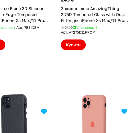
кло Blueo 3D Silicone
Захисне скло AmazingThing
ken Edge Tempered
2.75D Tempered Glass with Dust
 iPhone Xs Max/11 Pro
Filter для iPhone Xs Max/11 Pro
IXSM)
Max (AT275D11PROM)
наявності
Арт.
7B3IXSM
0
0
У наявності
Арт.
AT275D11PROM
и
Купити