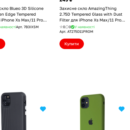
кло Blueo 3D Silicone
Захисне скло AmazingThing
ken Edge Tempered
2.75D Tempered Glass with Dust
 iPhone Xs Max/11 Pro
Filter для iPhone Xs Max/11 Pro
IXSM)
Max (AT275D11PROM)
наявності
Арт.
7B3IXSM
0
0
У наявності
Арт.
AT275D11PROM
и
Купити