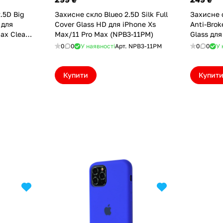
.5D Big
Захисне скло Blueo 2.5D Silk Full
Захисне с
 для
Cover Glass HD для iPhone Xs
Anti-Bro
ax Clear
Max/11 Pro Max (NPB3-11PM)
Glass для
Max (7B3
0
0
У наявності
Арт.
NPB3-11PM
0
0
У 
Купити
Купит