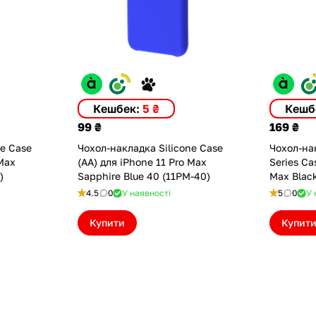
Кешбек:
5 ₴
Кешб
99 ₴
169 ₴
ne Case
Чохол-накладка Silicone Case
Чохол-на
 Max
(AA) для iPhone 11 Pro Max
Series Ca
)
Sapphire Blue 40 (11PM-40)
Max Blac
4.5
0
У наявності
5
0
У 
Купити
Купит