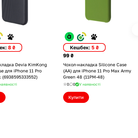
ек:
8 ₴
Кешбек:
5 ₴
99 ₴
кладка Devia KimKong
Чохол-накладка Silicone Case
se для iPhone 11 Pro
(AA) для iPhone 11 Pro Max Army
k (6938595333552)
Green 48 (11PM-48)
наявності
0
0
У наявності
и
Купити