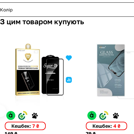
Колір
З цим товаром купують
Кешбек:
7 ₴
Кешбек:
4 ₴
149 ₴
79 ₴