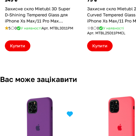
Захисне скло Mietubl 3D Super
Захисне скло Mietubl 2
D-Shining Tempered Glass для
Curved Tempered Glass
iPhone Xs Max/11 Pro Max
iPhone Xs Max/11 Pro M
(MTBL3D11PM)
(MTBL25D11PMCL)
5
0
У наявності
Арт.
MTBL3D11PM
0
0
У наявності
Арт.
MTBL25D11PMCL
Купити
Купити
Вас може зацікавити