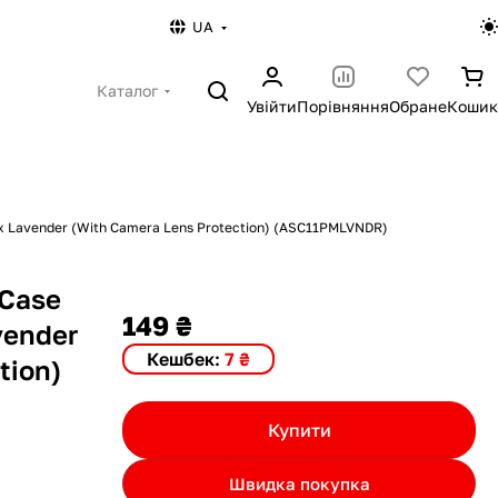
UA
Каталог
Увійти
Порівняння
Обране
Кошик
ax Lavender (With Camera Lens Protection) (ASC11PMLVNDR)
 Case
149 ₴
vender
Кешбек:
7 ₴
tion)
Купити
Швидка покупка