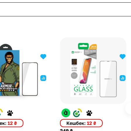
ек:
12 ₴
Кешбек:
12 ₴
249 ₴