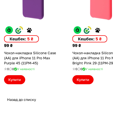
Кешбек:
5 ₴
Кешбек:
5 ₴
99 ₴
99 ₴
Чохол-накладка Silicone Case
Чохол-накладка Silico
(AA) для iPhone 11 Pro Max
(AA) для iPhone 11 Pro
Purple 45 (11PM-45)
Bright Pink 29 (11PM-29
0
0
У наявності
0
0
У наявності
Купити
Купити
Назад до списку