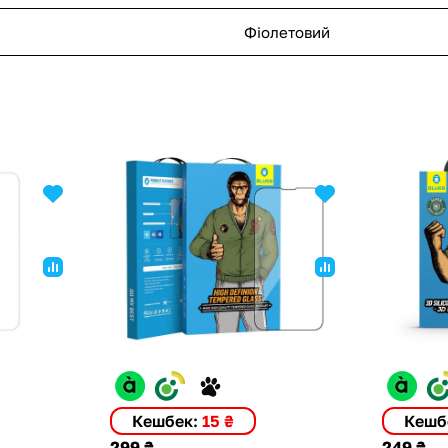
Фіолетовий
Кешбек:
15 ₴
Кешб
299 ₴
249 ₴