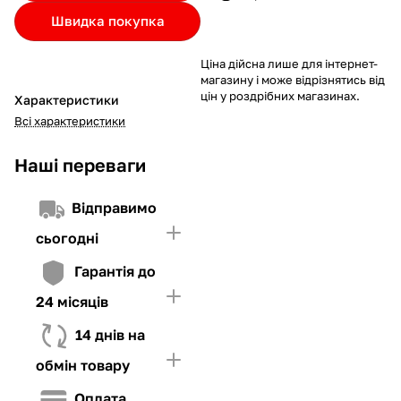
Якщо ліміт нижчий за вартість товару, невистачаючу суму
Швидка покупка
потрібно внести Першим внеском
4. Мати достатньо коштів для внесення першої частини платежу
Ціна дійсна лише для інтернет-
та Першого внеску (у разі потреби)
магазину і може відрізнятись від
цін у роздрібних магазинах.
Характеристики
Всі характеристики
Наші переваги
Відправимо
сьогодні
Гарантія до
24 місяців
14 днів на
обмін товару
Оплата