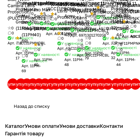
Max
iPhone 11
iPhone 11
iPhone 11
iPhone 11
iPhone 11
iPhone 11
iPhone 11
(ASC11PMVTMNC)
(MFTC11PMBLK)
(ASC11PMALSKBL)
Brown
(6938595332845)
(With Camera
Lens
Cosmos Blue
Protecti
Camera Lens
Camera Lens
5
(ACC11PROM)
Pro Max
Pro Max
Pro Max
Pro Max
Pro Max
Pro Max
Pro Max
(6971301270208)
Lens
(PU
(With Camera
(ASC11
Protection)
Protection)
0
4
5
0
4
Flash 32
Sunflower
Gem
Army
Marine
Sapphire
Max
Protection)
У наявності
Lens
(PULC11PMMDBL)
(ASCMF11PMPNK
0
0
0
0
0
0
(11PM-
0
4
79 (11PM-
Green 17
Green 48
Green 44
Blue 40
Deep
Арт.
GLPTPU11PMMGRN
(ASC11PMGRY)
У наявності
У наявності
Protection)
0
У наявності
У наявності
0
0
0
32)
79)
(11PM-17)
(11PM-
(11PM-
(11PM-
Navy 69
0
0
Арт.
ASC11PMVTMNC
Арт.
MFTC11PMBLK
У наявності
Арт.
ASC11PMALSKBL
Арт.
6938595332845
(ASC11PMCBL)
У наявності
У н
У наявн
0
4
0
Арт.
ACC11PROM
48)
44)
40)
(11PM-
Арт.
6971301270208
Арт.
Арт.
ASC
4.5
0
4
У наявності
0
У наявності
0
69)
0
0
0
Арт.
PULC11PMMDBL
У наявності
Арт.
ASCMF11PMPN
0
0
4.5
0
У наявності
У наявності
У наявності
Арт.
ASC11PMGRY
0
0
0
У наявності
0
Арт.
11PM-
Арт.
11PM-
Арт.
11PM-
У наявності
У наявност
У наявності
Арт.
ASC11PMCBL
0
32
79
17
Арт.
11PM-
Арт.
11PM-
Арт.
11PM-
У наявності
48
44
40
Арт.
11PM-
69
Купити
Купити
Купити
Купити
Купити
Купити
Купити
Купити
Купити
Купити
Купити
Купити
Купити
Купити
Купити
Купити
Купити
Купити
Купити
Купи
Назад до списку
Каталог
Умови оплати
Умови доставки
Контакти
Гарантія товару