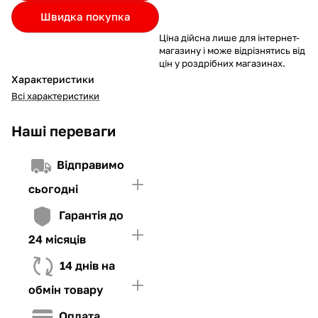
Якщо ліміт нижчий за вартість товару, невистачаючу суму
Швидка покупка
потрібно внести Першим внеском
Ціна дійсна лише для інтернет-
4. Мати достатньо коштів для внесення першої частини платежу
магазину і може відрізнятись від
та Першого внеску (у разі потреби)
цін у роздрібних магазинах.
Характеристики
Всі характеристики
Наші переваги
Відправимо
сьогодні
Гарантія до
24 місяців
14 днів на
обмін товару
Оплата