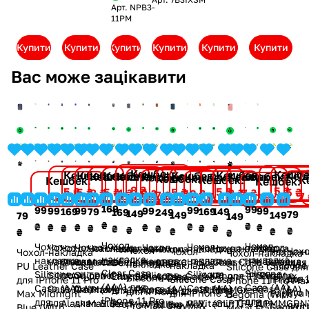
Арт.
NPB3-
11PM
Купити
Купити
Купити
Купити
Купити
Купити
Вас може зацікавити
Кешбек:
Кешбе
Кешбек:
Кешбек:
Кешбек:
Кеш
Кешбек:
Кешбек:
Кешбек:
Кешбек:
Кешбек:
Кешбек:
Кешбек:
Кешбек:
Кешбек:
Кешбек:
К
Кешбек:
Кешбек:
8 ₴
5 ₴
5 ₴
5 ₴
5 ₴
5 ₴
5 ₴
5 ₴
8 ₴
4 ₴
7 ₴
8 ₴
12 ₴
8 ₴
7 ₴
7 ₴
7
4 ₴
7 ₴
169
99
99
99
99
99
99
99
169
79
149
169
249
169
149
79
149
149
79
149
₴
₴
₴
₴
₴
₴
₴
₴
₴
₴
₴
₴
₴
₴
₴
₴
₴
₴
₴
₴
Чохол-
Чохол-
Чохол-
Чохол-
Чохол-
Чохол-
Чохол-
Чохол-
Чохол-накладка
Чохол-накладка
Чохол-накладка
Чохол-накладка
Чохол-накладка
Чохол-накладка
Чохол-
Чохо
Чохол-
Чохол-н
Чохол-накладка
Чохол-накладка
накладка
накладка
накладка
накладка
накладка
накладка
накладка
накладка
Silicone Case
Matte Finishing
Glass+TPU Case для
Silicone Case
SBPRC Polo
Devia Perfume
накладка
PU L
накладка
Silicone
PU Leather Case
Silicone Case для
Clear Case
Silicone
Silicone
Silicone
Silicone
Silicone
Silicone
Silicone
(AAA) для iPhone
TPU Case для
iPhone 11 Pro Max
(AAA) для iPhone
Apple Garret
Lilly Series Case
Silicone Case
для 
Silicone Case
iPhone 
для iPhone 11 Pro
iPhone 11 Pro Ma
(AAA) для
Case (AA)
Case (AA)
Case (AA)
Case (AA)
Case (AA)
Case (AA)
Case (AA)
11 Pro Max
iPhone 11 Pro
Mint Green
11 Pro Max
Case для iPhone
для iPhone 11
для iPhone 11
Pro 
для iPhone 11
Papaya 
Max Midnight
Begonia (With
iPhone 11 Pro
для
для
для
для
для
для
для
Vitamin C
Max Black
(GLPTPU11PMMGRN
Alaskan Blue
11 Pro Max
Pro Max Yellow
Pro Max Grey
(Wit
Pro Max
Camera 
Blue (With
Metal Frame