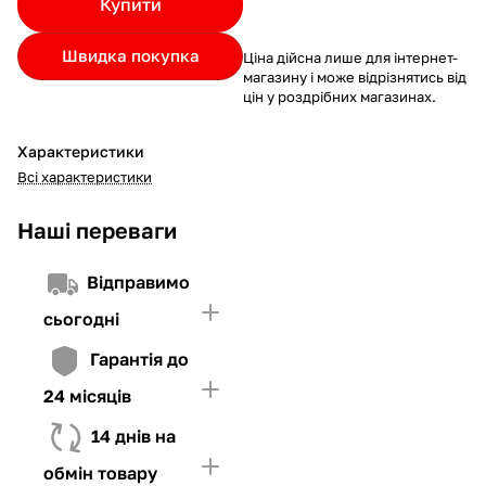
Купити
Якщо ліміт нижчий за вартість товару, невистачаючу суму
потрібно внести Першим внеском
Швидка покупка
Ціна дійсна лише для інтернет-
4. Мати достатньо коштів для внесення першої частини платежу
магазину і може відрізнятись від
та Першого внеску (у разі потреби)
цін у роздрібних магазинах.
Характеристики
Всі характеристики
Наші переваги
Відправимо
сьогодні
Гарантія до
24 місяців
14 днів на
обмін товару