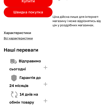
Купити
Якщо ліміт нижчий за вартість товару, невистачаючу суму
потрібно внести Першим внеском
Швидка покупка
4. Мати достатньо коштів для внесення першої частини платежу
Ціна дійсна лише для інтернет-
та Першого внеску (у разі потреби)
магазину і може відрізнятись від
цін у роздрібних магазинах.
Характеристики
Всі характеристики
Наші переваги
Відправимо
сьогодні
Гарантія до
24 місяців
14 днів на
обмін товару