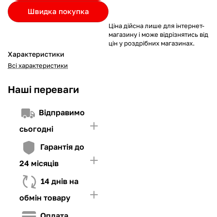
Якщо ліміт нижчий за вартість товару, невистачаючу суму
Швидка покупка
потрібно внести Першим внеском
Ціна дійсна лише для інтернет-
4. Мати достатньо коштів для внесення першої частини платежу
магазину і може відрізнятись від
та Першого внеску (у разі потреби)
цін у роздрібних магазинах.
Характеристики
Всі характеристики
Наші переваги
Відправимо
сьогодні
Гарантія до
24 місяців
14 днів на
обмін товару
Оплата