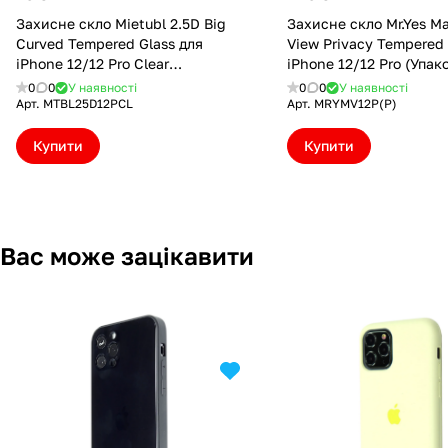
Захисне скло Mietubl 2.5D Big
Захисне скло Mr.Yes M
Curved Tempered Glass для
View Privacy Tempered 
iPhone 12/12 Pro Clear
iPhone 12/12 Pro (Упак
(MTBL25D12PCL)
конверт) (MRYMV12P(P
0
0
У наявності
0
0
У наявності
Арт.
MTBL25D12PCL
Арт.
MRYMV12P(P)
Купити
Купити
Вас може зацікавити