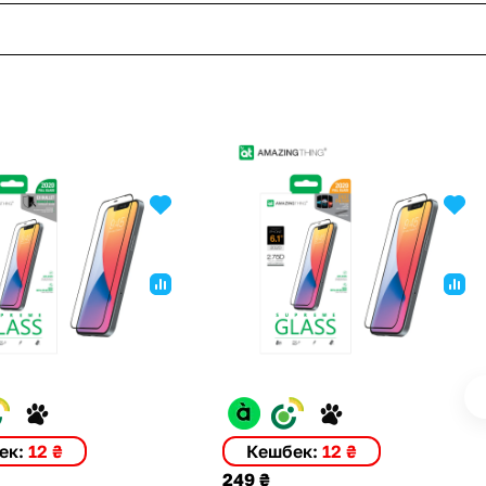
ек:
12 ₴
Кешбек:
12 ₴
249 ₴