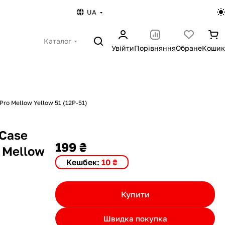
UA
Каталог
Увійти
Порівняння
Обране
Кошик
Pro Mellow Yellow 51 (12P-51)
 Case
199 ₴
o Mellow
Кешбек:
10 ₴
Купити
Швидка покупка