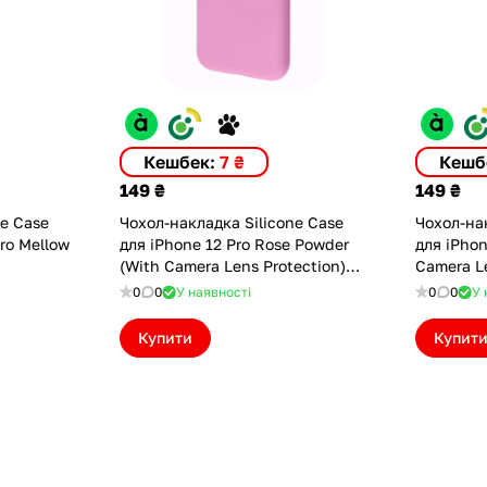
Кешбек:
7 ₴
Кешб
149 ₴
149 ₴
ne Case
Чохол-накладка Silicone Case
Чохол-нак
Pro Mellow
для iPhone 12 Pro Rose Powder
для iPhone 12 Pine Green 
(With Camera Lens Protection)
Camera Le
(ASC12PCLPRPWDR)
(ASC12C
0
0
У наявності
0
0
У 
Купити
Купит