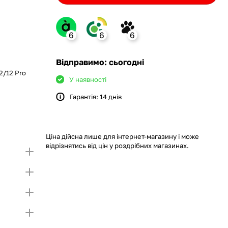
6
6
6
ank
Відправимо: сьогодні
2/12 Pro
У наявності
Гарантія: 14 днів
monobank
крийте картку і створіть
а Покупку частинами.
ий ліміт на Покупку частинами.
Якщо ліміт нижчий
ршої частини платежу та Першого
чу суму потрібно внести Першим внеском
Ціна дійсна лише для інтернет-магазину і може
несення першої частини платежу та Першого
відрізнятись від цін у роздрібних магазинах.