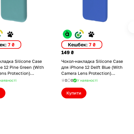
ек:
7 ₴
Кешбек:
7 ₴
149 ₴
ладка Silicone Case
Чохол-накладка Silicone Case
(With
для iPhone 12 Delft Blue (With
ns Protection)
Camera Lens Protection)
LPPGRN)
(ASC12CLPDBL)
наявності
0
0
У наявності
и
Купити