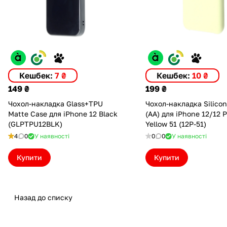
Кешбек:
7 ₴
Кешбек:
10 ₴
149 ₴
199 ₴
Чохол-накладка Glass+TPU
Чохол-накладка Silico
Matte Case для iPhone 12 Black
(AA) для iPhone 12/12 
(GLPTPU12BLK)
Yellow 51 (12P-51)
4
0
У наявності
0
0
У наявності
Купити
Купити
Назад до списку