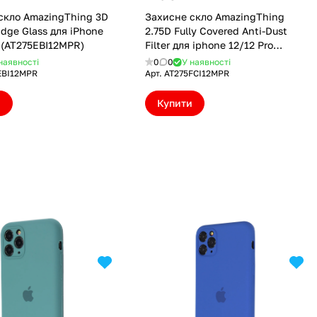
скло AmazingThing 3D
Захисне скло AmazingThing
Edge Glass для iPhone
2.75D Fully Covered Anti-Dust
o (AT275EBI12MPR)
Filter для iphone 12/12 Pro
(AT275FCI12MPR)
наявності
0
0
У наявності
EBI12MPR
Арт.
AT275FCI12MPR
и
Купити