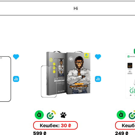
Ні
Кешбек:
30 ₴
Кешб
599 ₴
249 ₴