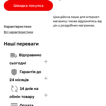
Якщо ліміт нижчий за вартість товару, невистачаючу суму
Швидка покупка
потрібно внести Першим внеском
4. Мати достатньо коштів для внесення першої частини платежу
Ціна дійсна лише для інтернет-
та Першого внеску (у разі потреби)
магазину і може відрізнятись від
цін у роздрібних магазинах.
Характеристики
Всі характеристики
Наші переваги
Відправимо
сьогодні
Гарантія до
24 місяців
14 днів на
обмін товару
Оплата