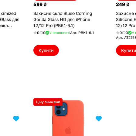
599 ₴
249 ₴
aximized
Захисне скло Blueo Corning
Захисне 
Glass для
Gorilla Glass HD для iPhone
Silicone 
овка
12/12 Pro (PBK1-6.1)
12/12 Pr
))
0
0
У наявності
Арт.
PBK1-6.1
0
0
У 
Арт.
AT275
Купити
Купит
Ціну знижено