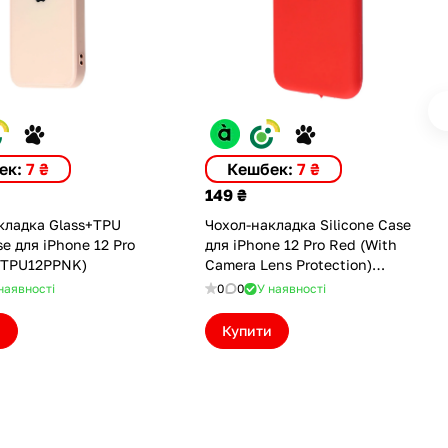
ек:
7 ₴
Кешбек:
7 ₴
149 ₴
кладка Glass+TPU
Чохол-накладка Silicone Case
e для iPhone 12 Pro
для iPhone 12 Pro Red (With
PTPU12PPNK)
Camera Lens Protection)
(ASC12PCLPRD)
наявності
0
0
У наявності
и
Купити