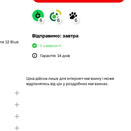
6
6
6
ank
Відправимо: завтра
ne 12 Blue
У наявності
Гарантія: 14 днів
monobank
крийте картку і створіть
а Покупку частинами.
ий ліміт на Покупку частинами.
Якщо ліміт нижчий
ршої частини платежу та Першого
чу суму потрібно внести Першим внеском
Ціна дійсна лише для інтернет-магазину і може
несення першої частини платежу та Першого
відрізнятись від цін у роздрібних магазинах.