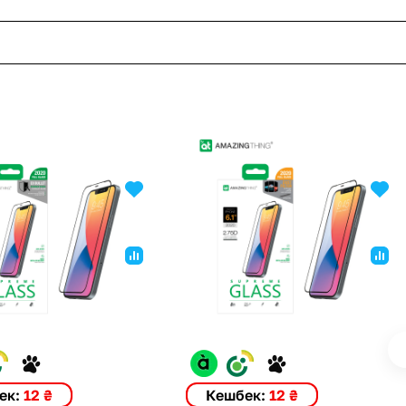
ек:
12 ₴
Кешбек:
12 ₴