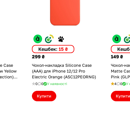
Кешбек:
15 ₴
Кешб
299 ₴
149 ₴
ne Case
Чохол-накладка Silicone Case
Чохол-на
(AAA) для iPhone 12/12 Pro
Matte Cas
ection)
Electric Orange (ASC12PEORNG)
Pink (GL
0
0
У наявності
4
0
У 
Купити
Купит