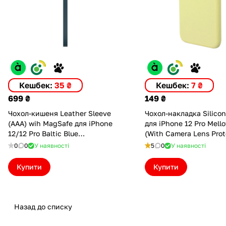
Кешбек:
35 ₴
Кешбек:
7 ₴
699 ₴
149 ₴
Чохол-кишеня Leather Sleeve
Чохол-накладка Silico
(AAA) wih MagSafe для iPhone
для iPhone 12 Pro Mellow Yellow
12/12 Pro Baltic Blue
(With Camera Lens Prot
(ALS12PBBLE)
(ASC12PCLPMYLW)
0
0
У наявності
5
0
У наявності
Купити
Купити
Назад до списку