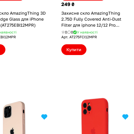
249 ₴
скло AmazingThing 3D
Захисне скло AmazingThing
Edge Glass для iPhone
2.75D Fully Covered Anti-Dust
o (AT275EBI12MPR)
Filter для iphone 12/12 Pro
(AT275FCI12MPR)
наявності
0
0
У наявності
EBI12MPR
Арт.
AT275FCI12MPR
и
Купити