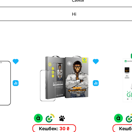
Ні
Кешбек:
30 ₴
Кешб