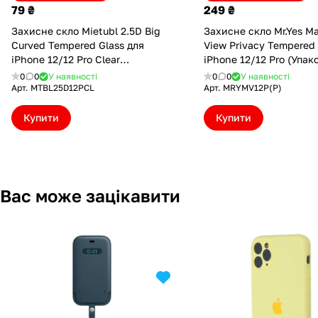
79 ₴
249 ₴
Захисне скло Mietubl 2.5D Big
Захисне скло Mr.Yes M
Curved Tempered Glass для
View Privacy Tempered 
iPhone 12/12 Pro Clear
iPhone 12/12 Pro (Упак
(MTBL25D12PCL)
конверт) (MRYMV12P(P
0
0
У наявності
0
0
У наявності
Арт.
MTBL25D12PCL
Арт.
MRYMV12P(P)
Купити
Купити
Вас може зацікавити