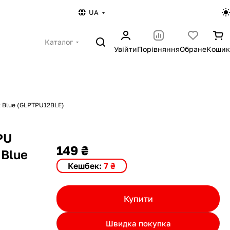
UA
Каталог
Увійти
Порівняння
Обране
Кошик
2 Blue (GLPTPU12BLE)
PU
149 ₴
 Blue
Кешбек:
7 ₴
Купити
Швидка покупка