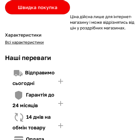
Якщо ліміт нижчий за вартість товару, невистачаючу суму
Швидка покупка
потрібно внести Першим внеском
Ціна дійсна лише для інтернет-
4. Мати достатньо коштів для внесення першої частини платежу
магазину і може відрізнятись від
та Першого внеску (у разі потреби)
цін у роздрібних магазинах.
Характеристики
Всі характеристики
Наші переваги
Відправимо
сьогодні
Гарантія до
24 місяців
14 днів на
обмін товару
Оплата