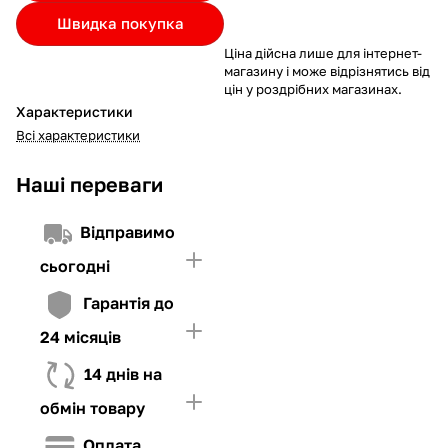
Якщо ліміт нижчий за вартість товару, невистачаючу суму
Швидка покупка
потрібно внести Першим внеском
Ціна дійсна лише для інтернет-
4. Мати достатньо коштів для внесення першої частини платежу
магазину і може відрізнятись від
та Першого внеску (у разі потреби)
цін у роздрібних магазинах.
Характеристики
Всі характеристики
Наші переваги
Відправимо
сьогодні
Гарантія до
24 місяців
14 днів на
обмін товару
Оплата