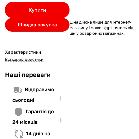
Якщо ліміт нижчий за вартість товару, невистачаючу суму
Купити
потрібно внести Першим внеском
4. Мати достатньо коштів для внесення першої частини платежу
Ціна дійсна лише для інтернет-
Швидка покупка
та Першого внеску (у разі потреби)
магазину і може відрізнятись від
цін у роздрібних магазинах.
Характеристики
Всі характеристики
Наші переваги
Відправимо
сьогодні
Гарантія до
24 місяців
14 днів на