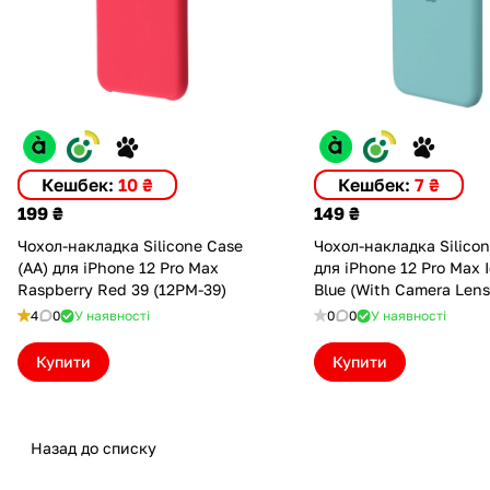
Кешбек:
10 ₴
Кешбек:
7 ₴
199 ₴
149 ₴
Чохол-накладка Silicone Case
Чохол-накладка Silico
(AA) для iPhone 12 Pro Max
для iPhone 12 Pro Max Ice Sea
Raspberry Red 39 (12PM-39)
Blue (With Camera Lens
Protection) (ASC12PMC
4
0
У наявності
0
0
У наявності
Купити
Купити
Назад до списку