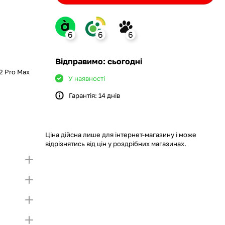
6
6
6
ank
Відправимо: сьогодні
2 Pro Max
У наявності
Гарантія: 14 днів
monobank
крийте картку і створіть
а Покупку частинами.
ий ліміт на Покупку частинами.
Якщо ліміт нижчий
ршої частини платежу та Першого
чу суму потрібно внести Першим внеском
Ціна дійсна лише для інтернет-магазину і може
несення першої частини платежу та Першого
відрізнятись від цін у роздрібних магазинах.