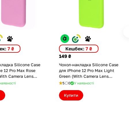
ек:
7 ₴
Кешбек:
7 ₴
149 ₴
ладка Silicone Case
Чохол-накладка Silicone Case
 Rose
для iPhone 12 Pro Max Light
With Camera Lens
Green (With Camera Lens
n)
Protection) (ASC12PMCLPLGRN)
наявності
5
0
У наявності
MCLPRPWDR)
и
Купити