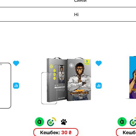
Ні
Кешбек:
30 ₴
Кешб