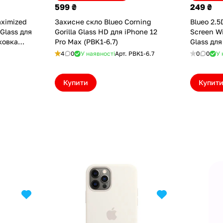
599 ₴
249 ₴
aximized
Захисне скло Blueo Corning
Blueo 2.5
Glass для
Gorilla Glass HD для iPhone 12
Screen W
ковка
Pro Max (PBK1-6.7)
Glass для
P))
(NPB31-6.
4
0
У наявності
Арт.
PBK1-6.7
0
0
У 
Купити
Купит