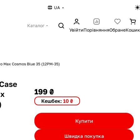
UA
Каталог
Увійти
Порівняння
Обране
Кошик
Pro Max Cosmos Blue 35 (12PM-35)
 Case
199 ₴
ax
Кешбек:
10 ₴
)
Купити
Швидка покупка