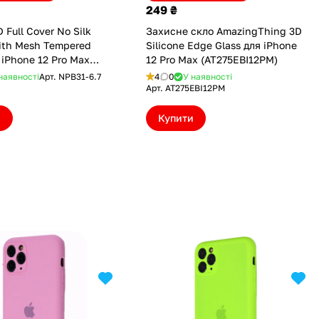
249 ₴
D Full Cover No Silk
Захисне скло AmazingThing 3D
ith Mesh Tempered
Silicone Edge Glass для iPhone
 iPhone 12 Pro Max
12 Pro Max (AT275EBI12PM)
7)
наявності
Арт.
NPB31-6.7
4
0
У наявності
Арт.
AT275EBI12PM
и
Купити