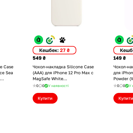
Кешбек:
27 ₴
Кешб
549 ₴
149 ₴
ne Case
Чохол-накладка Silicone Case
Чохол-нак
(AAA) для iPhone 12 Pro Max с
для iPhone 12 Pro Max
MagSafe White
Powder (
LPIBL)
(ASC12PMWHT(M))
Protectio
0
0
У наявності
0
0
У 
(ASC12P
Купити
Купит