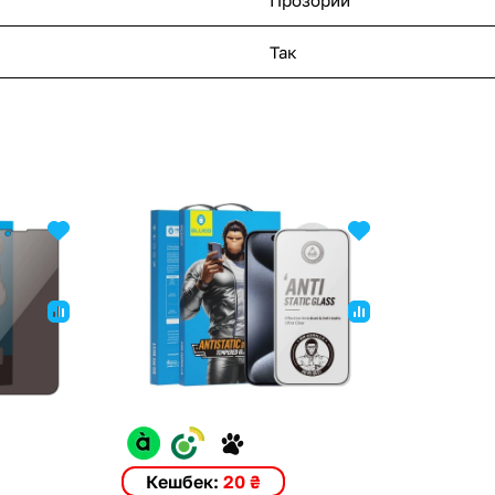
Так
Кешбек:
20 ₴