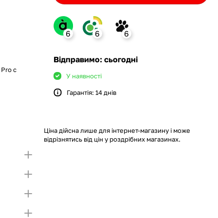
6
6
6
ank
Відправимо: сьогодні
 Pro с
У наявності
Гарантія: 14 днів
monobank
крийте картку і створіть
а Покупку частинами.
ий ліміт на Покупку частинами.
Якщо ліміт нижчий
ршої частини платежу та Першого
чу суму потрібно внести Першим внеском
Ціна дійсна лише для інтернет-магазину і може
несення першої частини платежу та Першого
відрізнятись від цін у роздрібних магазинах.