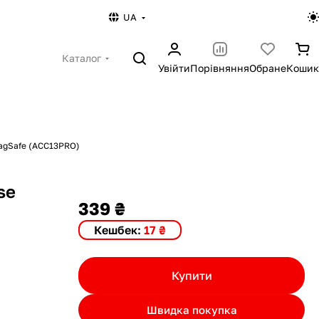
UA
Каталог
Увійти
Порівняння
Обране
Кошик
MagSafe (ACC13PRO)
se
339 ₴
Кешбек:
17 ₴
Купити
Швидка покупка