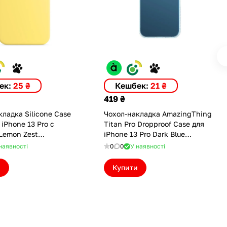
ек:
25 ₴
Кешбек:
21 ₴
419 ₴
ладка Silicone Case
Чохол-накладка AmazingThing
 iPhone 13 Pro с
Titan Pro Dropproof Case для
Lemon Zest
iPhone 13 Pro Dark Blue
MNZT(M))
(AMTTTN13PDBL)
наявності
0
0
У наявності
и
Купити