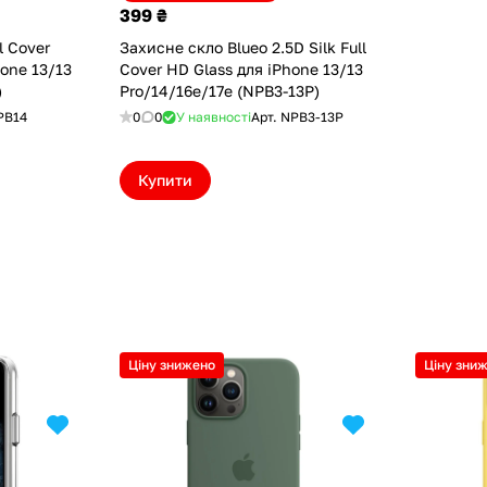
399 ₴
l Cover
Захисне скло Blueo 2.5D Silk Full
hone 13/13
Cover HD Glass для iPhone 13/13
)
Pro/14/16e/17e (NPB3-13P)
PB14
0
0
У наявності
Арт.
NPB3-13P
Купити
Ціну знижено
Ціну зни