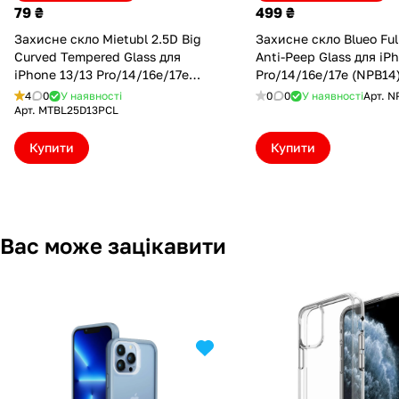
79 ₴
499 ₴
Захисне скло Mietubl 2.5D Big
Захисне скло Blueo Ful
Curved Tempered Glass для
Anti-Peep Glass для iP
iPhone 13/13 Pro/14/16e/17e
Pro/14/16e/17e (NPB14
Clear (MTBL25D13PCL)
4
0
У наявності
0
0
У наявності
Арт.
N
Арт.
MTBL25D13PCL
Купити
Купити
Вас може зацікавити