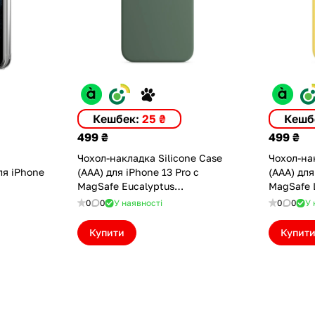
Кешбек:
25 ₴
Кешб
499 ₴
499 ₴
Чохол-накладка Silicone Case
Чохол-нак
для iPhone
(AAA) для iPhone 13 Pro с
(AAA) для
MagSafe Eucalyptus
MagSafe 
(ASC13PEUCPT(M))
(ASC13PL
0
0
У наявності
0
0
У 
Купити
Купит