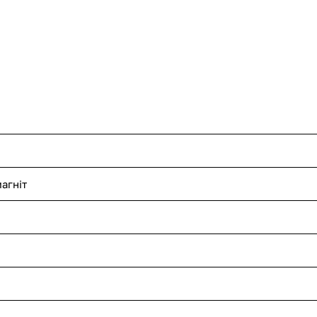
агніт