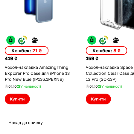
Кешбек:
21 ₴
Кешбек:
8 ₴
419 ₴
159 ₴
Чохол-накладка AmazingThing
Чохол-накладка Space
Explorer Pro Case для iPhone 13
Collection Clear Case 
Pro New Blue (IP136.1PEXNB)
13 Pro (SC-13P)
0
0
У наявності
0
0
У наявності
Купити
Купити
Назад до списку