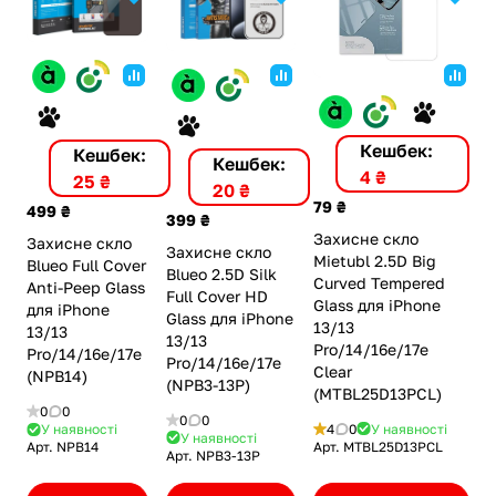
Кешбек:
Кешбек:
Кешбек:
4 ₴
25 ₴
20 ₴
79 ₴
499 ₴
399 ₴
Захисне скло
Захисне скло
Захисне скло
Mietubl 2.5D Big
Blueo Full Cover
Blueo 2.5D Silk
Curved Tempered
Anti-Peep Glass
Full Cover HD
Glass для iPhone
для iPhone
Glass для iPhone
13/13
13/13
13/13
Pro/14/16e/17e
Pro/14/16e/17e
Pro/14/16e/17e
Clear
(NPB14)
(NPB3-13P)
(MTBL25D13PCL)
0
0
0
0
4
0
У наявності
У наявності
У наявності
Арт.
MTBL25D13PCL
Арт.
NPB14
Арт.
NPB3-13P