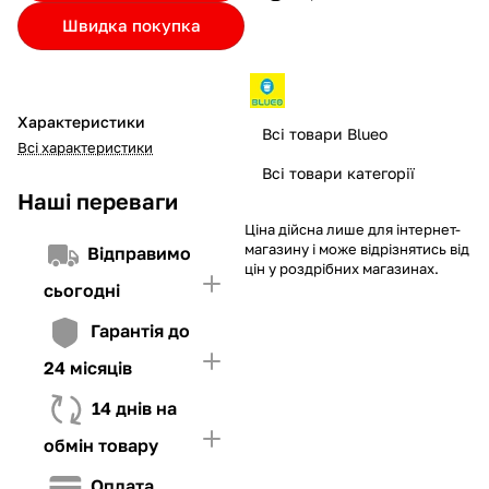
Якщо ліміт нижчий за вартість товару, невистачаючу суму
Швидка покупка
потрібно внести Першим внеском
4. Мати достатньо коштів для внесення першої частини платежу
та Першого внеску (у разі потреби)
Характеристики
Всі товари Blueo
Всі характеристики
Всі товари категорії
Наші переваги
Ціна дійсна лише для інтернет-
магазину і може відрізнятись від
Відправимо
цін у роздрібних магазинах.
сьогодні
Гарантія до
24 місяців
14 днів на
обмін товару
Оплата