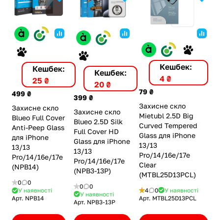
Кешбек:
Кешбек:
Кешбек:
4 ₴
25 ₴
20 ₴
79 ₴
499 ₴
399 ₴
Захисне скло
Захисне скло
Захисне скло
Mietubl 2.5D Big
Blueo Full Cover
Blueo 2.5D Silk
Curved Tempered
Anti-Peep Glass
Full Cover HD
Glass для iPhone
для iPhone
Glass для iPhone
13/13
13/13
13/13
Pro/14/16e/17e
Pro/14/16e/17e
Pro/14/16e/17e
Clear
(NPB14)
(NPB3-13P)
(MTBL25D13PCL)
0
0
0
0
4
0
У наявності
У наявності
У наявності
Арт.
MTBL25D13PCL
Арт.
NPB14
Арт.
NPB3-13P