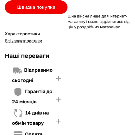
Якщо ліміт нижчий за вартість товару, невистачаючу суму
Швидка покупка
потрібно внести Першим внеском
Ціна дійсна лише для інтернет-
4. Мати достатньо коштів для внесення першої частини платежу
магазину і може відрізнятись від
та Першого внеску (у разі потреби)
цін у роздрібних магазинах.
Характеристики
Всі характеристики
Наші переваги
Відправимо
сьогодні
Гарантія до
24 місяців
14 днів на
обмін товару
Оплата