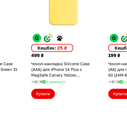
Кешбек:
25 ₴
Кешб
499 ₴
199 ₴
ne Case
Чохол-накладка Silicone Case
Чохол-нак
 Green 31
(AAA) для iPhone 14 Plus с
(AA) для 
MagSafe Canary Yellow
63 (14M-6
(ASC14PLCNYLW(M))
0
0
У наявності
0
0
У 
Купити
Купит