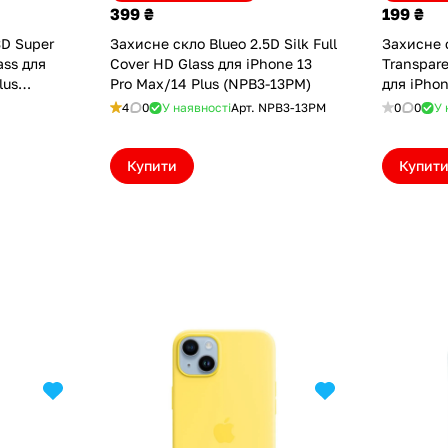
399 ₴
199 ₴
3D Super
Захисне скло Blueo 2.5D Silk Full
Захисне 
ass для
Cover HD Glass для iPhone 13
Transpare
lus
Pro Max/14 Plus (NPB3-13PM)
для iPhon
(NPB1-13
4
0
У наявності
Арт.
NPB3-13PM
0
0
У 
Купити
Купит