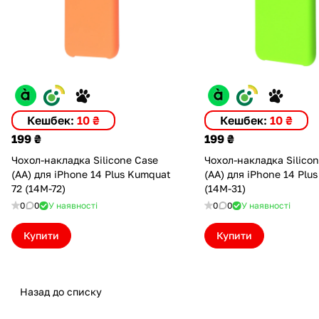
Кешбек:
10 ₴
Кешбек:
10 ₴
199 ₴
199 ₴
Чохол-накладка Silicone Case
Чохол-накладка Silico
(AA) для iPhone 14 Plus Kumquat
(AA) для iPhone 14 Plus
72 (14M-72)
(14M-31)
0
0
У наявності
0
0
У наявності
Купити
Купити
Назад до списку