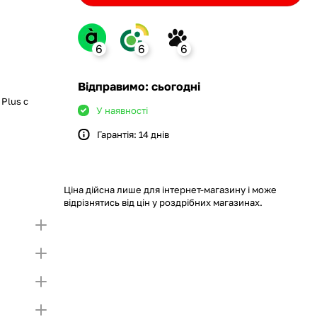
6
6
6
ank
Відправимо: сьогодні
 Plus с
У наявності
Гарантія: 14 днів
monobank
крийте картку і створіть
а Покупку частинами.
ий ліміт на Покупку частинами.
Якщо ліміт нижчий
ршої частини платежу та Першого
чу суму потрібно внести Першим внеском
Ціна дійсна лише для інтернет-магазину і може
несення першої частини платежу та Першого
відрізнятись від цін у роздрібних магазинах.