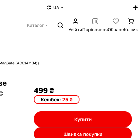
UA
Каталог
Увійти
Порівняння
Обране
Кошик
с MagSafe (ACC14M(M))
se
499 ₴
с
Кешбек:
25 ₴
Купити
Швидка покупка