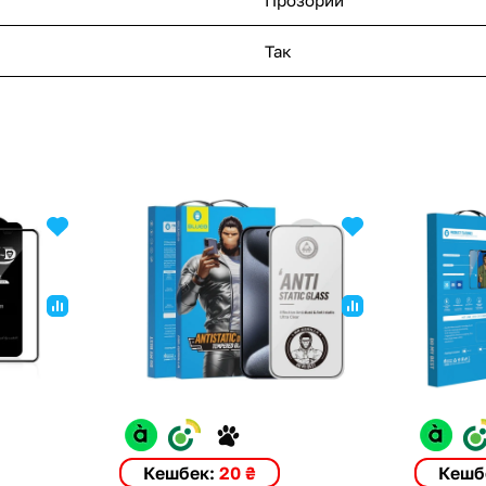
Так
Кешбек:
20 ₴
Кешб