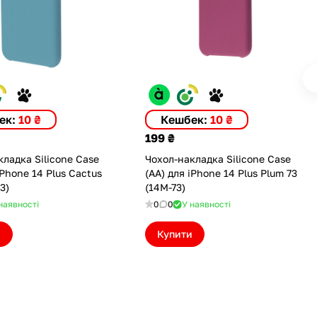
ек:
10 ₴
Кешбек:
10 ₴
199 ₴
ладка Silicone Case
Чохол-накладка Silicone Case
iPhone 14 Plus Cactus
(AA) для iPhone 14 Plus Plum 73
3)
(14M-73)
наявності
0
0
У наявності
и
Купити