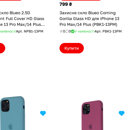
799 ₴
скло Blueo 2.5D
Захисне скло Blueo Corning
nt Full Cover HD Glass
Gorilla Glass HD для iPhone 13
e 13 Pro Max/14 Plus
Pro Max/14 Plus (PBK1-13PM)
PM)
наявності
Арт.
NPB1-13PM
0
0
У наявності
Арт.
PBK1-13PM
и
Купити