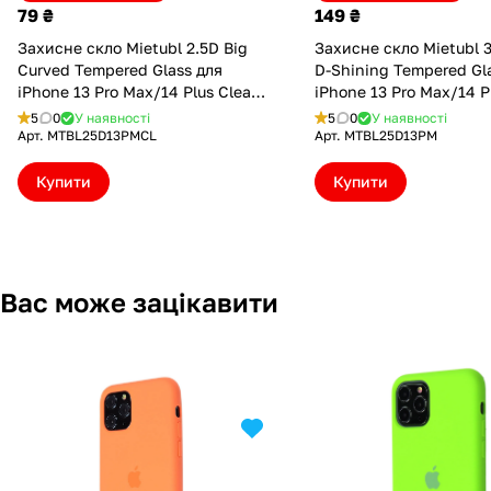
79 ₴
149 ₴
Захисне скло Mietubl 2.5D Big
Захисне скло Mietubl 
Curved Tempered Glass для
D-Shining Tempered Gl
iPhone 13 Pro Max/14 Plus Clear
iPhone 13 Pro Max/14 P
(MTBL25D13PMCL)
(MTBL25D13PM)
5
0
У наявності
5
0
У наявності
Арт.
MTBL25D13PMCL
Арт.
MTBL25D13PM
Купити
Купити
Вас може зацікавити