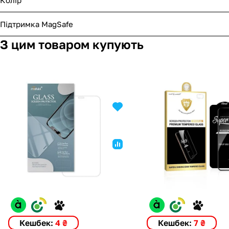
Підтримка MagSafe
З цим товаром купують
Кешбек:
4 ₴
Кешбек:
7 ₴