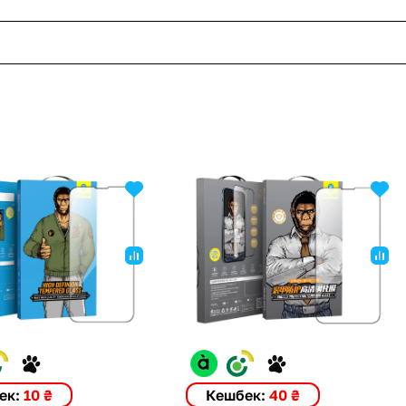
ек:
10 ₴
Кешбек:
40 ₴