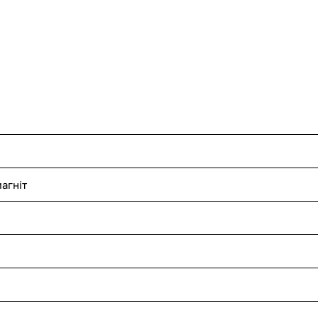
агніт