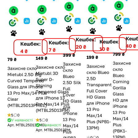
Кешб
Кешбек:
Кешбек:
Кешбек:
Кешбек:
40 ₴
20 ₴
10 ₴
7 ₴
4 ₴
799 ₴
399 ₴
199 ₴
149 ₴
79 ₴
Захисне
Захисне
Захисне
Захисне скло
Захисне скло
скло
скло
скло Blueo
Mietubl 3D
Mietubl 2.5D Big
Blueo
Blueo
2.5D
Super D-
Curved Tempered
Corning
2.5D Silk
Transparent
Shining
Glass для iPhone
Gorilla
Full
Full Cover
Tempered Glass
13 Pro Max/14 Plus
Glass
Cover
HD Glass
для iPhone 13
Clear
HD для
HD Glass
для iPhone
Pro Max/14 Plus
(MTBL25D13PMCL)
iPhone
для
13 Pro
(MTBL25D13PM)
13 Pro
iPhone
Max/14
5
0
Max/14
13 Pro
У наявності
5
0
Plus (NPB1-
Plus
Арт.
MTBL25D13PMCL
У наявності
Max/14
13PM)
Арт.
MTBL25D13PM
(PBK1-
Plus
13PM)
0
0
(NPB3-