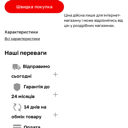
Якщо ліміт нижчий за вартість товару, невистачаючу суму
Швидка покупка
потрібно внести Першим внеском
Ціна дійсна лише для інтернет-
4. Мати достатньо коштів для внесення першої частини платежу
магазину і може відрізнятись від
та Першого внеску (у разі потреби)
цін у роздрібних магазинах.
Характеристики
Всі характеристики
Наші переваги
Відправимо
сьогодні
Гарантія до
24 місяців
14 днів на
обмін товару
Оплата