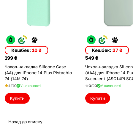
Кешбек:
10 ₴
Кешбек:
27 ₴
199 ₴
549 ₴
Чохол-накладка Silicone Case
Чохол-накладка Silico
(AA) для iPhone 14 Plus Pistachio
(AAA) для iPhone 14 Pl
74 (14M-74)
Succulent (ASC14PLSC
4
0
У наявності
0
0
У наявності
Купити
Купити
Назад до списку