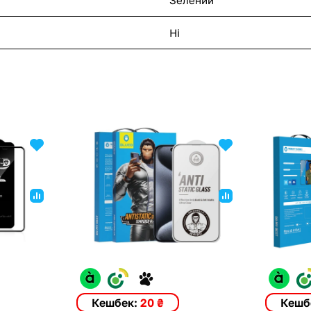
Ні
Кешбек:
20 ₴
Кешб