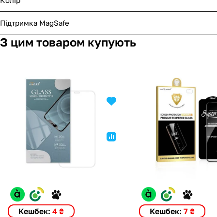
Підтримка MagSafe
З цим товаром купують
Кешбек:
4 ₴
Кешбек:
7 ₴