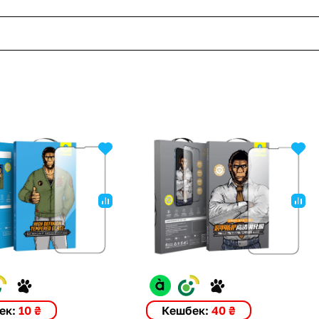
ек:
10 ₴
Кешбек:
40 ₴