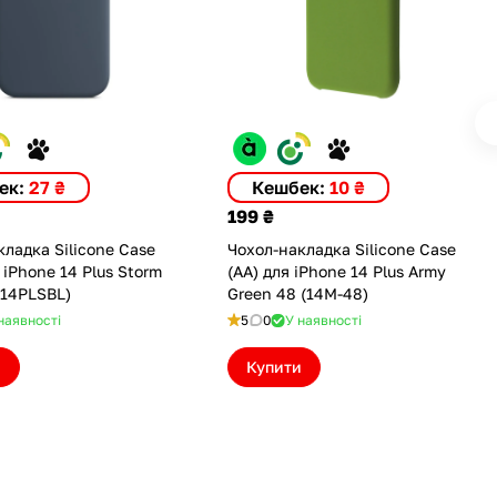
ек:
27 ₴
Кешбек:
10 ₴
199 ₴
ладка Silicone Case
Чохол-накладка Silicone Case
 iPhone 14 Plus Storm
(AA) для iPhone 14 Plus Army
C14PLSBL)
Green 48 (14M-48)
наявності
5
0
У наявності
и
Купити