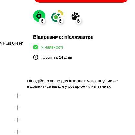
6
6
6
ank
Відправимо: післязавтра
4 Plus Green
У наявності
Гарантія: 14 днів
monobank
крийте картку і створіть
а Покупку частинами.
ий ліміт на Покупку частинами.
Якщо ліміт нижчий
ршої частини платежу та Першого
чу суму потрібно внести Першим внеском
Ціна дійсна лише для інтернет-магазину і може
несення першої частини платежу та Першого
відрізнятись від цін у роздрібних магазинах.