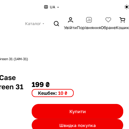
UA
Каталог
Увійти
Порівняння
Обране
Кошик
Green 31 (14M-31)
 Case
199 ₴
reen 31
Кешбек:
10 ₴
Купити
Швидка покупка