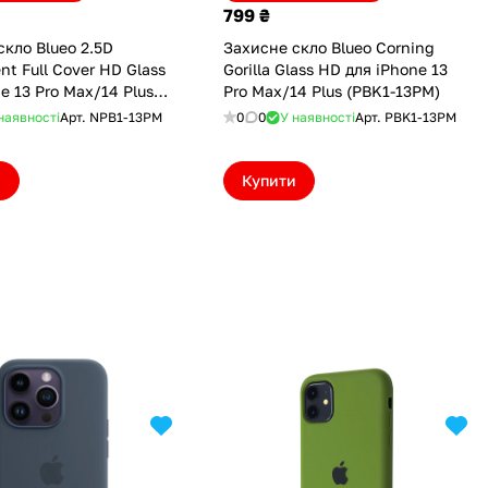
799 ₴
скло Blueo 2.5D
Захисне скло Blueo Corning
nt Full Cover HD Glass
Gorilla Glass HD для iPhone 13
e 13 Pro Max/14 Plus
Pro Max/14 Plus (PBK1-13PM)
PM)
наявності
Арт.
NPB1-13PM
0
0
У наявності
Арт.
PBK1-13PM
и
Купити