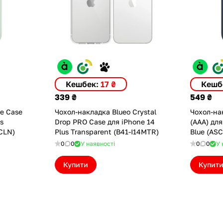
Кешбек:
17 ₴
Кешб
339 ₴
549 ₴
ne Case
Чохол-накладка Blueo Crystal
Чохол-нак
us
Drop PRO Case для iPhone 14
(AAA) для
CLN)
Plus Transparent (B41-I14MTR)
Blue (AS
0
0
У наявності
0
0
У 
Купити
Купит