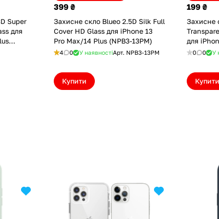
399 ₴
199 ₴
3D Super
Захисне скло Blueo 2.5D Silk Full
Захисне 
ass для
Cover HD Glass для iPhone 13
Transpare
lus
Pro Max/14 Plus (NPB3-13PM)
для iPhon
(NPB1-13
4
0
У наявності
Арт.
NPB3-13PM
0
0
У 
Купити
Купит