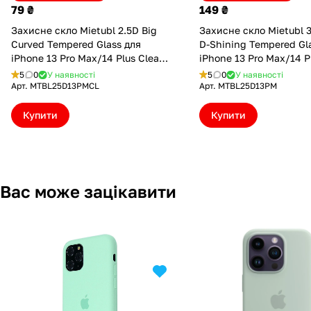
79 ₴
149 ₴
Захисне скло Mietubl 2.5D Big
Захисне скло Mietubl 
Curved Tempered Glass для
D-Shining Tempered Gl
iPhone 13 Pro Max/14 Plus Clear
iPhone 13 Pro Max/14 P
(MTBL25D13PMCL)
(MTBL25D13PM)
5
0
У наявності
5
0
У наявності
Арт.
MTBL25D13PMCL
Арт.
MTBL25D13PM
Купити
Купити
Вас може зацікавити