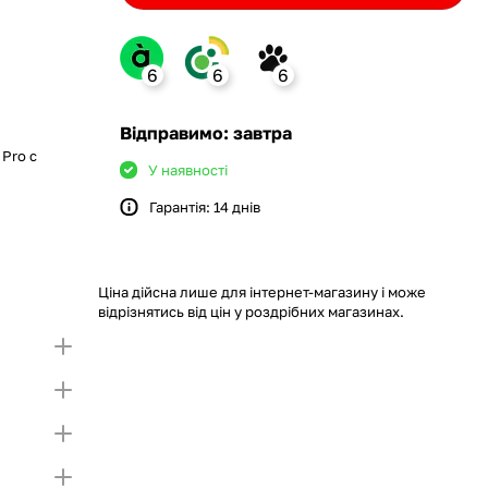
6
6
6
ank
Відправимо: завтра
 Pro с
У наявності
Гарантія: 14 днів
monobank
крийте картку і створіть
а Покупку частинами.
ий ліміт на Покупку частинами.
Якщо ліміт нижчий
ршої частини платежу та Першого
чу суму потрібно внести Першим внеском
Ціна дійсна лише для інтернет-магазину і може
несення першої частини платежу та Першого
відрізнятись від цін у роздрібних магазинах.