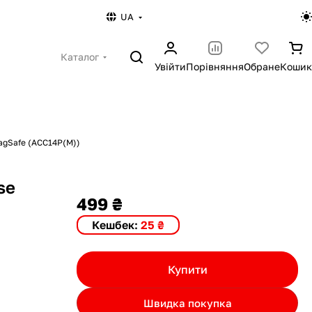
UA
Каталог
Увійти
Порівняння
Обране
Кошик
MagSafe (ACC14P(M))
se
499 ₴
Кешбек:
25 ₴
Купити
Швидка покупка