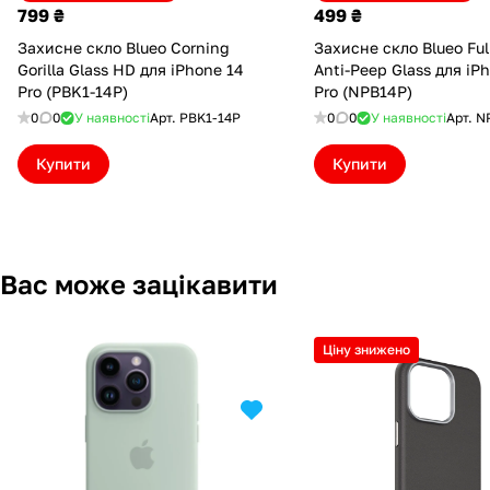
799 ₴
499 ₴
Захисне скло Blueo Corning
Захисне скло Blueo Ful
Gorilla Glass HD для iPhone 14
Anti-Peep Glass для iP
Pro (PBK1-14P)
Pro (NPB14P)
0
0
У наявності
Арт.
PBK1-14P
0
0
У наявності
Арт.
N
Купити
Купити
Вас може зацікавити
Ціну знижено