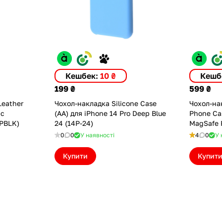
Кешбек:
10 ₴
Кешб
199 ₴
599 ₴
Leather
Чохол-накладка Silicone Case
Чохол-нак
 с
(AA) для iPhone 14 Pro Deep Blue
Phone Cas
4PBLK)
24 (14P-24)
MagSafe 
0
0
У наявності
4
0
У 
Купити
Купит