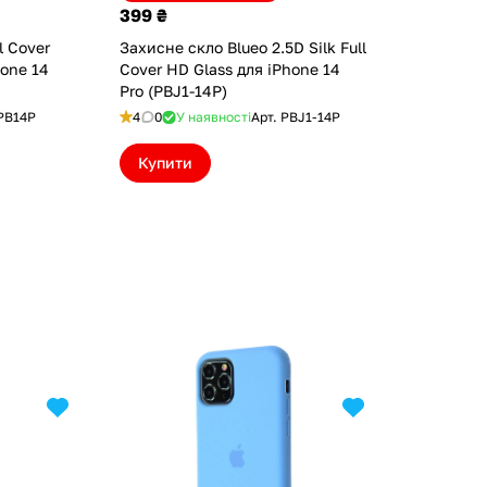
399 ₴
l Cover
Захисне скло Blueo 2.5D Silk Full
hone 14
Cover HD Glass для iPhone 14
Pro (PBJ1-14P)
PB14P
4
0
У наявності
Арт.
PBJ1-14P
Купити