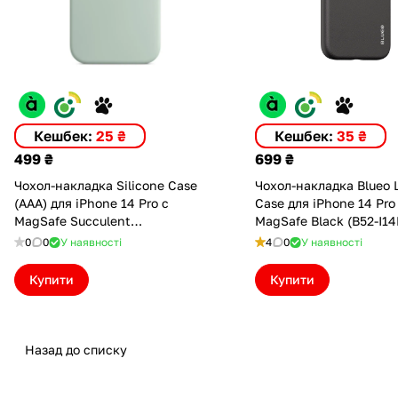
Кешбек:
25 ₴
Кешбек:
35 ₴
499 ₴
699 ₴
Чохол-накладка Silicone Case
Чохол-накладка Blueo 
(AAA) для iPhone 14 Pro с
Case для iPhone 14 Pro
MagSafe Succulent
MagSafe Black (B52-I1
(ASC14PSCCLN(M))
0
0
У наявності
4
0
У наявності
Купити
Купити
Назад до списку