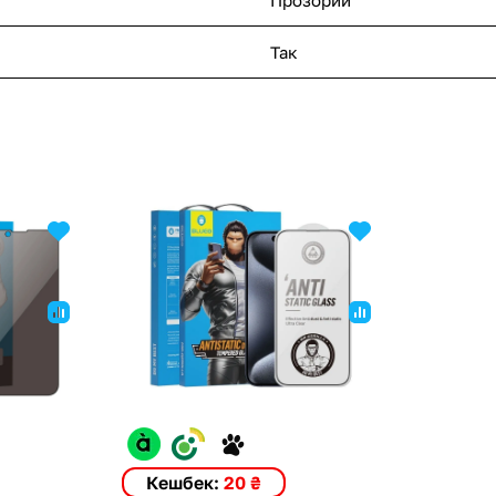
Так
Кешбек:
20 ₴