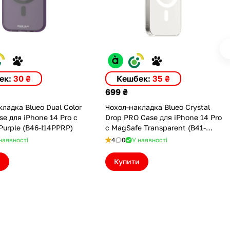
ек:
30 ₴
Кешбек:
35 ₴
699 ₴
ладка Blueo Dual Color
Чохол-накладка Blueo Crystal
e для iPhone 14 Pro с
Drop PRO Case для iPhone 14 Pro
Purple (B46-I14PPRP)
с MagSafe Transparent (B41-
I14PTR(M))
наявності
4
0
У наявності
и
Купити