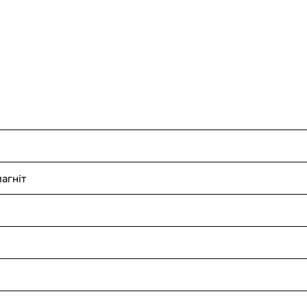
агніт