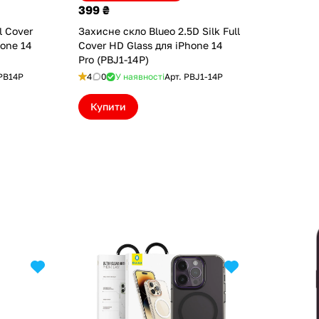
399 ₴
l Cover
Захисне скло Blueo 2.5D Silk Full
hone 14
Cover HD Glass для iPhone 14
Pro (PBJ1-14P)
PB14P
4
0
У наявності
Арт.
PBJ1-14P
Купити