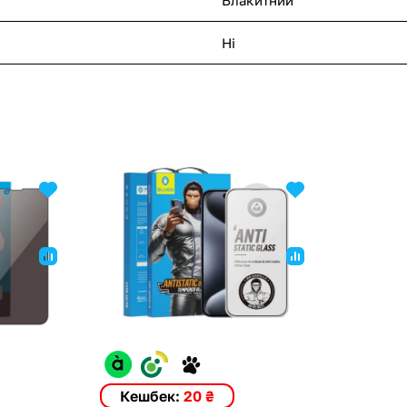
Ні
Кешбек:
20 ₴