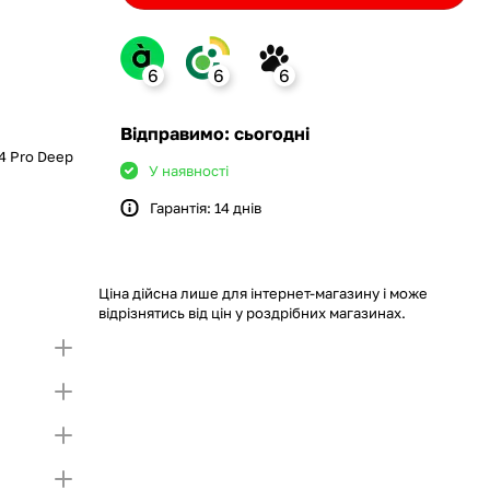
6
6
6
ank
Відправимо: сьогодні
14 Pro Deep
У наявності
Гарантія: 14 днів
monobank
крийте картку і створіть
а Покупку частинами.
ий ліміт на Покупку частинами.
Якщо ліміт нижчий
ршої частини платежу та Першого
чу суму потрібно внести Першим внеском
Ціна дійсна лише для інтернет-магазину і може
несення першої частини платежу та Першого
відрізнятись від цін у роздрібних магазинах.