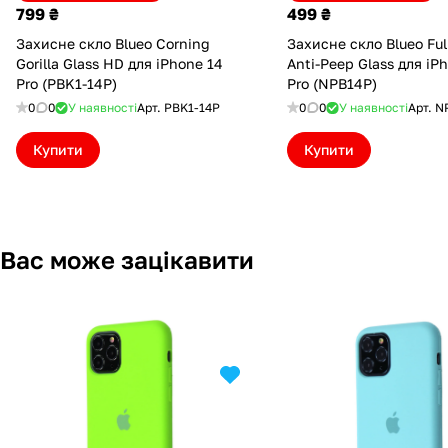
799 ₴
499 ₴
Захисне скло Blueo Corning
Захисне скло Blueo Ful
Gorilla Glass HD для iPhone 14
Anti-Peep Glass для iP
Pro (PBK1-14P)
Pro (NPB14P)
0
0
У наявності
Арт.
PBK1-14P
0
0
У наявності
Арт.
N
Купити
Купити
Вас може зацікавити