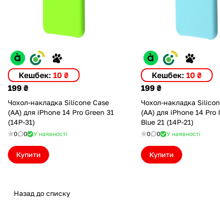
Кешбек:
10 ₴
Кешбек:
10 ₴
199 ₴
199 ₴
Чохол-накладка Silicone Case
Чохол-накладка Silico
(AA) для iPhone 14 Pro Green 31
(AA) для iPhone 14 Pro 
(14P-31)
Blue 21 (14P-21)
0
0
У наявності
0
0
У наявності
Купити
Купити
Назад до списку