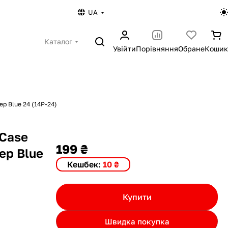
UA
Каталог
Увійти
Порівняння
Обране
Кошик
ep Blue 24 (14P-24)
 Case
199 ₴
eep Blue
Кешбек:
10 ₴
Купити
Швидка покупка