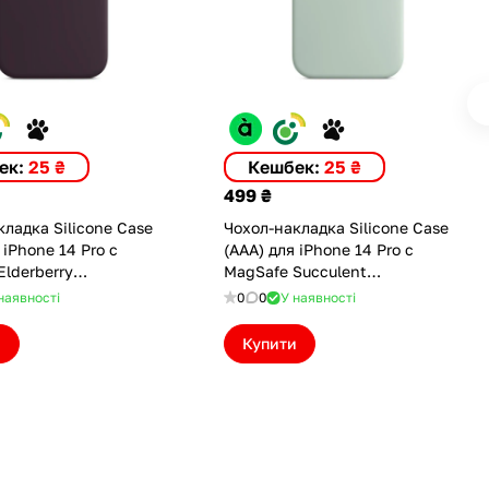
ек:
25 ₴
Кешбек:
25 ₴
499 ₴
ладка Silicone Case
Чохол-накладка Silicone Case
 iPhone 14 Pro с
(AAA) для iPhone 14 Pro с
Elderberry
MagSafe Succulent
LD(M))
(ASC14PSCCLN(M))
наявності
0
0
У наявності
и
Купити