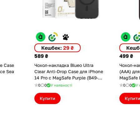
Кешбек:
29 ₴
Кешб
589 ₴
499 ₴
ne Case
Чохол-накладка Blueo Ultra
Чохол-нак
Ice Sea
Clear Anti-Drop Case для iPhone
(AAA) для
14 Pro с MagSafe Purple (B49-
MagSafe 
I14PP)
(ASC14PE
0
0
У наявності
0
0
У 
Купити
Купит