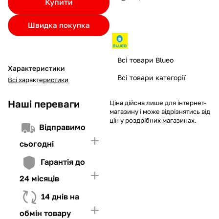
Купити
Якщо ліміт нижчий за вартість товару, невистачаючу суму
потрібно внести Першим внеском
Швидка покупка
4. Мати достатньо коштів для внесення першої частини платежу
та Першого внеску (у разі потреби)
Всі товари Blueo
Характеристики
Всі товари категорії
Всі характеристики
Наші переваги
Ціна дійсна лише для інтернет-
магазину і може відрізнятись від
цін у роздрібних магазинах.
Відправимо
сьогодні
Гарантія до
24 місяців
14 днів на
обмін товару