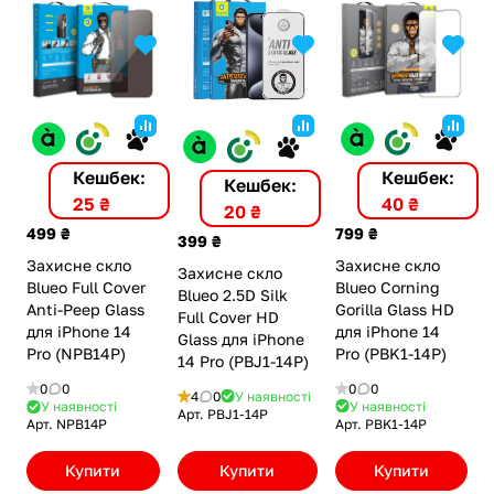
Кешбек:
Кешбек:
Кешбек:
40 ₴
25 ₴
20 ₴
799 ₴
499 ₴
399 ₴
Захисне скло
Захисне скло
Захисне скло
Blueo Corning
Blueo Full Cover
Blueo 2.5D Silk
Gorilla Glass HD
Anti-Peep Glass
Full Cover HD
для iPhone 14
для iPhone 14
Glass для iPhone
Pro (PBK1-14P)
Pro (NPB14P)
14 Pro (PBJ1-14P)
0
0
0
0
4
0
У наявності
У наявності
У наявності
Арт.
PBJ1-14P
Арт.
PBK1-14P
Арт.
NPB14P
Купити
Купити
Купити