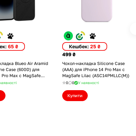
ек:
65 ₴
Кешбек:
25 ₴
499 ₴
ладка Blueo Air Aramid
Чохол-накладка Silicone Case
ne Case (600D) для
(AAA) для iPhone 14 Pro Max с
4 Pro Max с MagSafe
MagSafe Lilac (ASC14PMLLC(M))
M)
наявності
0
0
У наявності
и
Купити