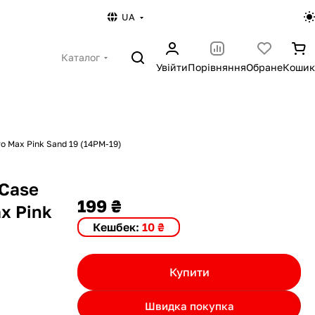
UA
Каталог
Увійти
Порівняння
Обране
Кошик
ro Max Pink Sand 19 (14PM-19)
 Case
199 ₴
ax Pink
Кешбек:
10 ₴
Купити
Швидка покупка