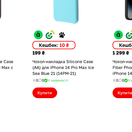
Кешбек:
10 ₴
Кешб
199 ₴
1 299 ₴
ne Case
Чохол-накладка Silicone Case
Чохол-нак
o Max с
(AA) для iPhone 14 Pro Max Ice
Fiber Pho
Sea Blue 21 (14PM-21)
iPhone 1
(B48-14P
0
0
У наявності
0
0
У 
Купити
Купит