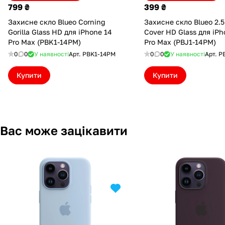
799 ₴
399 ₴
Захисне скло Blueo Corning
Захисне скло Blueo 2.5D
Gorilla Glass HD для iPhone 14
Cover HD Glass для iPh
Pro Max (PBK1-14PM)
Pro Max (PBJ1-14PM)
0
0
У наявності
Арт.
PBK1-14PM
0
0
У наявності
Арт.
P
Купити
Купити
Вас може зацікавити