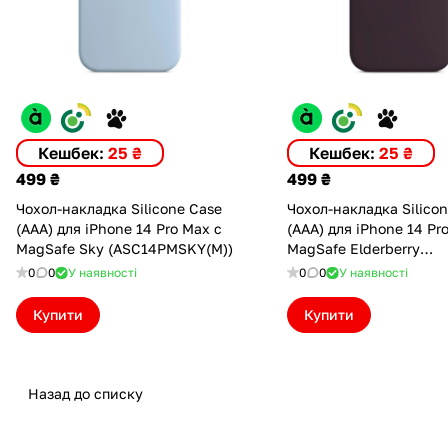
Кешбек:
25 ₴
Кешбек:
25 ₴
499 ₴
499 ₴
Чохол-накладка Silicone Case
Чохол-накладка Silico
(AAA) для iPhone 14 Pro Max с
(AAA) для iPhone 14 Pr
MagSafe Sky (ASC14PMSKY(M))
MagSafe Elderberry
(ASC14PMELD(M))
0
0
У наявності
0
0
У наявності
Купити
Купити
Назад до списку