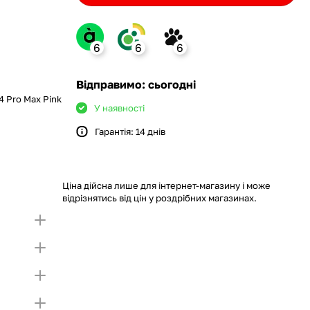
6
6
6
ank
Відправимо: сьогодні
4 Pro Max Pink
У наявності
Гарантія: 14 днів
monobank
крийте картку і створіть
а Покупку частинами.
ий ліміт на Покупку частинами.
Якщо ліміт нижчий
ршої частини платежу та Першого
чу суму потрібно внести Першим внеском
Ціна дійсна лише для інтернет-магазину і може
несення першої частини платежу та Першого
відрізнятись від цін у роздрібних магазинах.