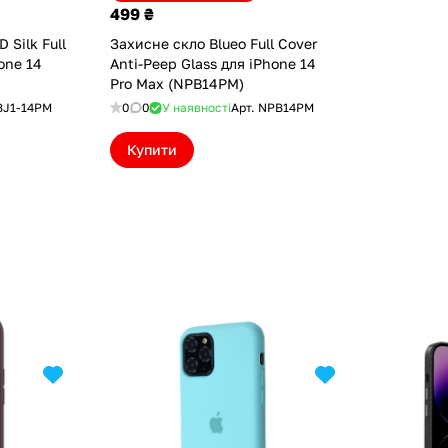
499 ₴
 Silk Full
Захисне скло Blueo Full Cover
one 14
Anti-Peep Glass для iPhone 14
Pro Max (NPB14PM)
BJ1-14PM
0
0
У наявності
Арт.
NPB14PM
Купити