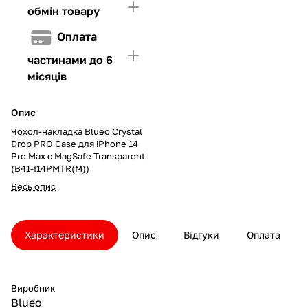
обмін товару
Оплата
частинами до 6
місяців
Опис
Чохол-накладка Blueo Crystal
Drop PRO Case для iPhone 14
Pro Max с MagSafe Transparent
(B41-I14PMTR(M))
Весь опис
Характеристики
Опис
Відгуки
Оплата
Виробник
Blueo