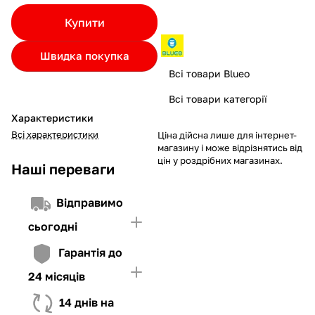
Якщо ліміт нижчий за вартість товару, невистачаючу суму
Купити
потрібно внести Першим внеском
4. Мати достатньо коштів для внесення першої частини платежу
Швидка покупка
та Першого внеску (у разі потреби)
Всі товари Blueo
Всі товари категорії
Характеристики
Всі характеристики
Ціна дійсна лише для інтернет-
магазину і може відрізнятись від
цін у роздрібних магазинах.
Наші переваги
Відправимо
сьогодні
Гарантія до
24 місяців
14 днів на