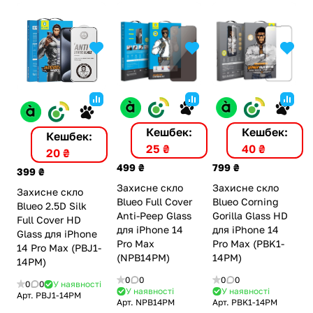
Кешбек:
Кешбек:
Кешбек:
40 ₴
25 ₴
20 ₴
799 ₴
499 ₴
399 ₴
Захисне скло
Захисне скло
Захисне скло
Blueo Corning
Blueo Full Cover
Blueo 2.5D Silk
Gorilla Glass HD
Anti-Peep Glass
Full Cover HD
для iPhone 14
для iPhone 14
Glass для iPhone
Pro Max (PBK1-
Pro Max
14 Pro Max (PBJ1-
14PM)
(NPB14PM)
14PM)
0
0
0
0
0
0
У наявності
У наявності
У наявності
Арт.
PBJ1-14PM
Арт.
PBK1-14PM
Арт.
NPB14PM