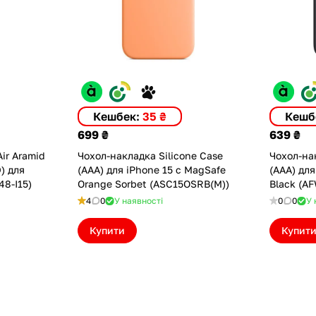
Кешбек:
35 ₴
Кешб
699 ₴
639 ₴
ir Aramid
Чохол-накладка Silicone Case
Чохол-на
) для
(AAA) для iPhone 15 с MagSafe
(AAA) для
48-I15)
Orange Sorbet (ASC15OSRB(M))
Black (A
4
0
У наявності
0
0
У 
Купити
Купит