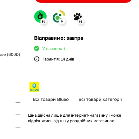
6
6
6
ank
Відправимо: завтра
У наявності
ase (600D)
Гарантія: 14 днів
monobank
крийте картку і створіть
а Покупку частинами.
ий ліміт на Покупку частинами.
Якщо ліміт нижчий
ршої частини платежу та Першого
чу суму потрібно внести Першим внеском
несення першої частини платежу та Першого
Всі товари Blueo
Всі товари категорії
Ціна дійсна лише для інтернет-магазину і може
відрізнятись від цін у роздрібних магазинах.