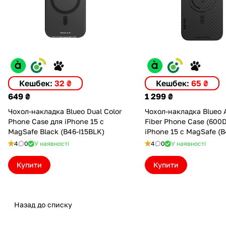
Кешбек:
32 ₴
Кешбек:
65 ₴
649 ₴
1 299 ₴
Чохол-накладка Blueo Dual Color
Чохол-накладка Blueo A
Phone Case для iPhone 15 с
Fiber Phone Case (600D
MagSafe Black (B46-I15BLK)
iPhone 15 с MagSafe (B
4
0
У наявності
4
0
У наявності
Купити
Купити
Назад до списку