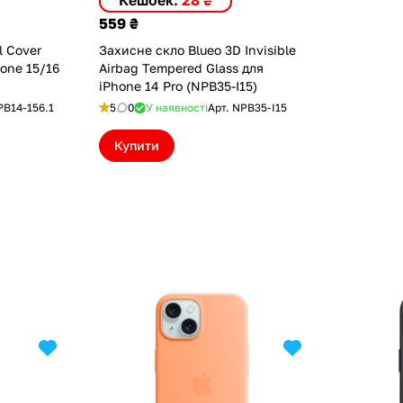
Кешбек:
28 ₴
559 ₴
l Cover
Захисне скло Blueo 3D Invisible
hone 15/16
Airbag Tempered Glass для
iPhone 14 Pro (NPB35-I15)
PB14-156.1
5
0
У наявності
Арт.
NPB35-I15
Купити