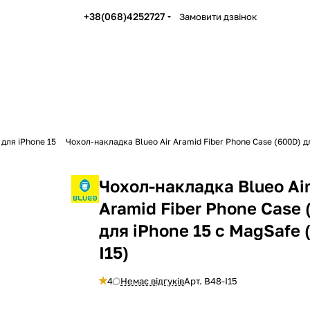
+38(068)4252727
Замовити дзвінок
 для iPhone 15
Чохол-накладка Blueo Air Aramid Fiber Phone Case (600D) д
Чохол-накладка Blueo Ai
Aramid Fiber Phone Case 
для iPhone 15 с MagSafe 
I15)
4
Немає відгуків
Арт.
B48-I15