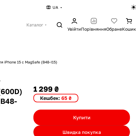
UA
Каталог
Увійти
Порівняння
Обране
Кошик
ля iPhone 15 с MagSafe (B48-I15)
r
1 299 ₴
(600D)
Кешбек:
65 ₴
(B48-
Купити
Швидка покупка