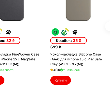
ек:
32 ₴
Кешбек:
35 ₴
699 ₴
кладка FineWoven Case
Чохол-накладка Silicone Case
 iPhone 15 с MagSafe
(AAA) для iPhone 15 с MagSafe
FW15BLK(M))
Clay (ASC15CLY(M))
наявності
4
0
У наявності
и
Купити