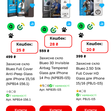
Кешбек:
Кешбек:
Кешбек:
28 ₴
20 ₴
25 ₴
559 ₴
399 ₴
499 ₴
Захисне скло
Blueo 3D Invisible
Захисне скло
Захисне скло
Airbag Tempered
Blueo 2.5D Silk
Blueo Full Cover
Glass для iPhone
Full Cover HD
Anti-Peep Glass
14 Pro (NPB35-I15)
Glass для iPhone
для iPhone 15/16
15/16 (PBJ1-I15)
(NPB14-156.1)
5
0
У наявності
Арт.
NPB35-I15
4
0
0
0
У наявності
У наявності
Арт.
PBJ1-I15
Арт.
NPB14-156.1
Купити
Купити
Купити