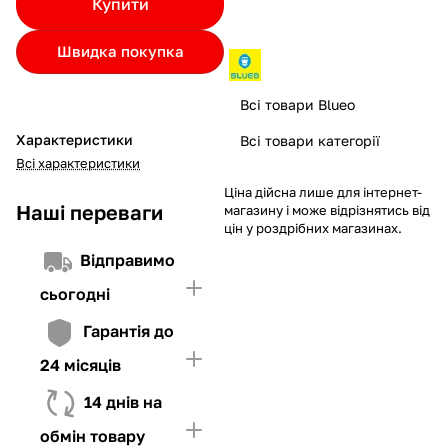
Купити
Якщо ліміт нижчий за вартість товару, невистачаючу суму
потрібно внести Першим внеском
Швидка покупка
4. Мати достатньо коштів для внесення першої частини платежу
та Першого внеску (у разі потреби)
Всі товари Blueo
Характеристики
Всі товари категорії
Всі характеристики
Ціна дійсна лише для інтернет-
Наші переваги
магазину і може відрізнятись від
цін у роздрібних магазинах.
Відправимо
сьогодні
Гарантія до
24 місяців
14 днів на
обмін товару