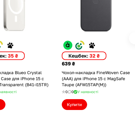
ек:
35 ₴
Кешбек:
32 ₴
639 ₴
ладка Blueo Crystal
Чохол-накладка FineWoven Case
Case для iPhone 15 с
(AAA) для iPhone 15 с MagSafe
ransparent (B41-I15TR)
Taupe (AFW15TAP(M))
наявності
0
0
У наявності
и
Купити