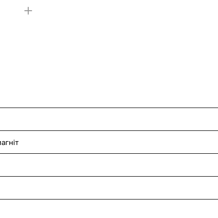
агніт