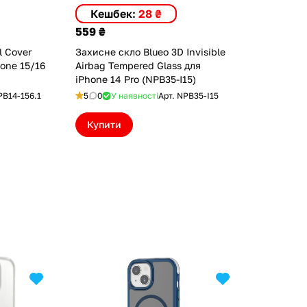
Кешбек:
28 ₴
559 ₴
l Cover
Захисне скло Blueo 3D Invisible
hone 15/16
Airbag Tempered Glass для
iPhone 14 Pro (NPB35-I15)
PB14-156.1
5
0
У наявності
Арт.
NPB35-I15
Купити