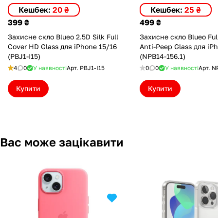
Кешбек:
20 ₴
Кешбек:
25 ₴
399 ₴
499 ₴
Захисне скло Blueo 2.5D Silk Full
Захисне скло Blueo Ful
Cover HD Glass для iPhone 15/16
Anti-Peep Glass для iP
(PBJ1-I15)
(NPB14-156.1)
4
0
У наявності
Арт.
PBJ1-I15
0
0
У наявності
Арт.
N
Купити
Купити
Вас може зацікавити