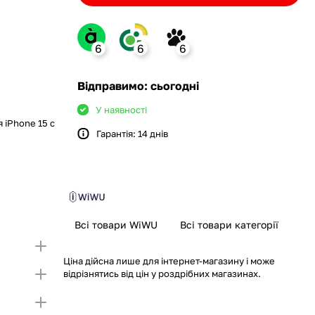
6
6
6
ank
Відправимо: сьогодні
У наявності
 iPhone 15 с
Гарантія: 14 днів
monobank
крийте картку і створіть
а Покупку частинами.
ий ліміт на Покупку частинами.
Якщо ліміт нижчий
ршої частини платежу та Першого
чу суму потрібно внести Першим внеском
несення першої частини платежу та Першого
Всі товари WiWU
Всі товари категорії
Ціна дійсна лише для інтернет-магазину і може
відрізнятись від цін у роздрібних магазинах.