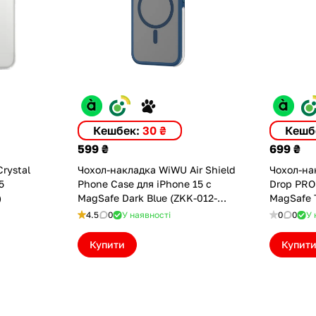
Кешбек:
30 ₴
Кешб
599 ₴
699 ₴
rystal
Чохол-накладка WiWU Air Shield
Чохол-нак
5
Phone Case для iPhone 15 с
Drop PRO 
)
MagSafe Dark Blue (ZKK-012-
MagSafe T
I15BL)
4.5
0
У наявності
0
0
У 
Купити
Купит