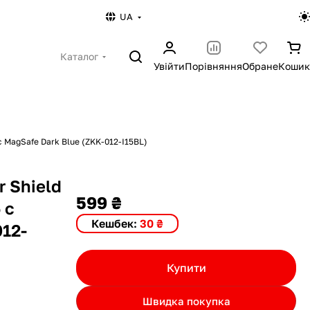
UA
Каталог
Увійти
Порівняння
Обране
Кошик
с MagSafe Dark Blue (ZKK-012-I15BL)
 Shield
599 ₴
 с
Кешбек:
30 ₴
012-
Купити
Швидка покупка