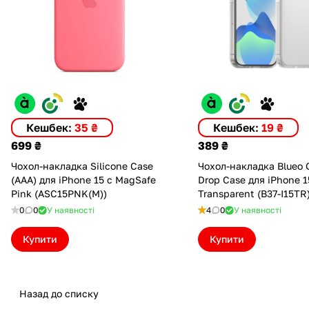
Кешбек:
35 ₴
Кешбек:
19 ₴
699 ₴
389 ₴
Чохол-накладка Silicone Case
Чохол-накладка Blueo C
(AAA) для iPhone 15 с MagSafe
Drop Case для iPhone 1
Pink (ASC15PNK(M))
Transparent (B37-I15TR
0
0
У наявності
4
0
У наявності
Купити
Купити
Назад до списку