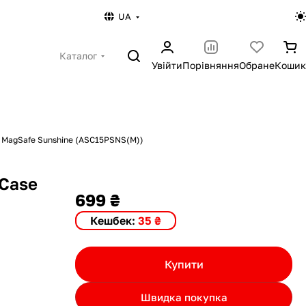
UA
Каталог
Увійти
Порівняння
Обране
Кошик
 с MagSafe Sunshine (ASC15PSNS(M))
 Case
699 ₴
Кешбек:
35 ₴
Купити
Швидка покупка