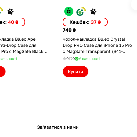
ек:
40 ₴
Кешбек:
37 ₴
749 ₴
кладка Blueo Ape
Чохол-накладка Blueo Crystal
nti-Drop Case для
Drop PRO Case для iPhone 15 Pro
 Pro с MagSafe Black
с MagSafe Transparent (B41-
15PBLK)
I15PTR)
наявності
0
0
У наявності
и
Купити
Зв'язатися з нами