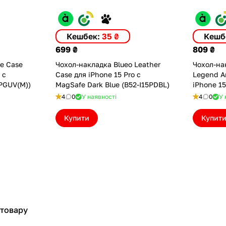
Кешбек:
35 ₴
Кешб
699 ₴
809 ₴
ne Case
Чохол-накладка Blueo Leather
Чохол-на
 с
Case для iPhone 15 Pro с
Legend A
PGUV(M))
MagSafe Dark Blue (B52-I15PDBL)
iPhone 15
(BL018-I
4
0
У наявності
4
0
У 
Купити
Купит
 товару