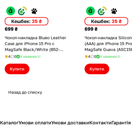
Кешбек:
35 ₴
Кешбек:
35 ₴
699 ₴
699 ₴
Чохол-накладка Blueo Leather
Чохол-накладка Silico
Case для iPhone 15 Pro с
(AAA) для iPhone 15 Pro
MagSafe Black/White (B52-
MagSafe Guava (ASC15
I15PBG)
4
0
У наявності
4
0
У наявності
Купити
Купити
Назад до списку
Каталог
Умови оплати
Умови доставки
Контакти
Гарантія