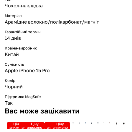
Чохол-накладка
Матеріал
Арамідне волокно/полікарбонат/магніт
Гарантійний термін
14 днів
Країна-виробник
Китай
Сумісність
Apple iPhone 15 Pro
Колір
Чорний
Підтримка MagSafe
Так
Вас може зацікавити
Ціну
Ціну
Ціну
Ціну
Ціну
знижено
знижено
знижено
знижено
знижено