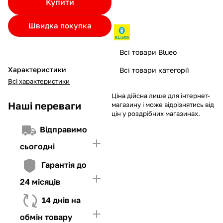
Купити
Якщо ліміт нижчий за вартість товару, невистачаючу суму
потрібно внести Першим внеском
Швидка покупка
4. Мати достатньо коштів для внесення першої частини платежу
та Першого внеску (у разі потреби)
Всі товари Blueo
Характеристики
Всі товари категорії
Всі характеристики
Ціна дійсна лише для інтернет-
Наші переваги
магазину і може відрізнятись від
цін у роздрібних магазинах.
Відправимо
сьогодні
Гарантія до
24 місяців
14 днів на
обмін товару