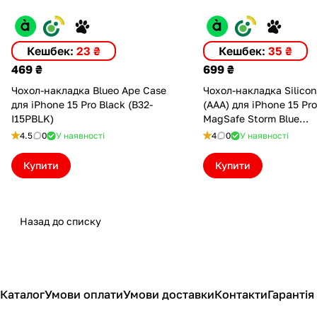
Кешбек:
23 ₴
Кешбек:
35 ₴
469 ₴
699 ₴
Чохол-накладка Blueo Ape Case
Чохол-накладка Silico
для iPhone 15 Pro Black (B32-
(AAA) для iPhone 15 Pro
I15PBLK)
MagSafe Storm Blue
(ASC15PSBL(M))
4.5
0
У наявності
4
0
У наявності
Купити
Купити
Назад до списку
Каталог
Умови оплати
Умови доставки
Контакти
Гарантія