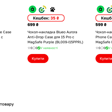
Кешбек:
35 ₴
Кешб
699 ₴
599 ₴
ne Case
Чохол-накладка Blueo Aurora
Чохол-на
 с
Anti-Drop Case для 15 Pro с
Phone Cas
MagSafe Purple (BL009-I15PPRL)
MagSafe D
I15PBL)
0
0
У наявності
0
0
У 
Купити
Купит
 товару