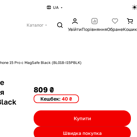
UA
Каталог
Увійти
Порівняння
Обране
Кошик
hone 15 Pro с MagSafe Black (BL018-I15PBLK)
pe
809 ₴
ля
Кешбек:
40 ₴
Black
Купити
Швидка покупка