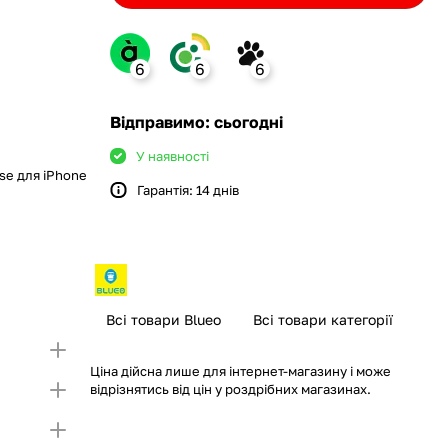
6
6
6
ank
Відправимо: сьогодні
У наявності
se для iPhone
Гарантія: 14 днів
monobank
крийте картку і створіть
а Покупку частинами.
ий ліміт на Покупку частинами.
Якщо ліміт нижчий
ршої частини платежу та Першого
чу суму потрібно внести Першим внеском
несення першої частини платежу та Першого
Всі товари Blueo
Всі товари категорії
Ціна дійсна лише для інтернет-магазину і може
відрізнятись від цін у роздрібних магазинах.