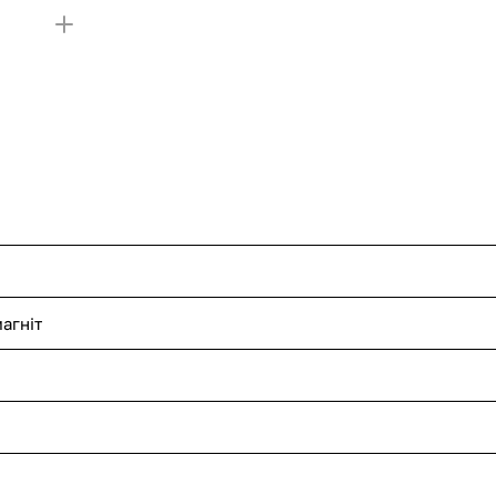
агніт