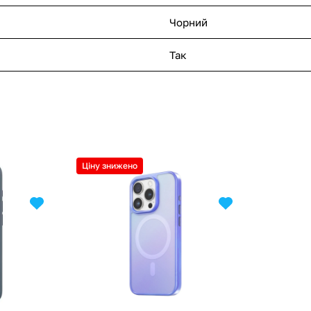
Чорний
Так
Ціну знижено