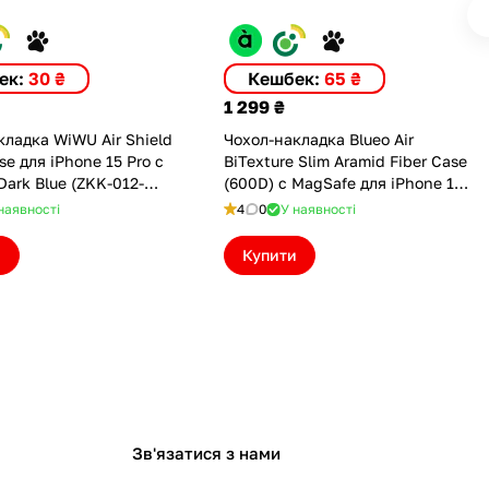
ек:
30 ₴
Кешбек:
65 ₴
1 299 ₴
кладка WiWU Air Shield
Чохол-накладка Blueo Air
e для iPhone 15 Pro с
BiTexture Slim Aramid Fiber Case
ark Blue (ZKK-012-
(600D) с MagSafe для iPhone 15
Pro Orange (B48S-I15P)
наявності
4
0
У наявності
и
Купити
Зв'язатися з нами