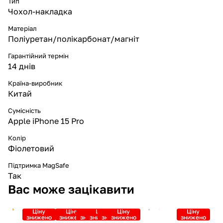
Тип
Чохол-накладка
Матеріал
Поліуретан/полікарбонат/магніт
Гарантійний термін
14 днів
Країна-виробник
Китай
Сумісність
Apple iPhone 15 Pro
Колір
Фіолетовий
Підтримка MagSafe
Так
Вас може зацікавити
Ціну
Ціну
Ціну
Ціну
Ціну
Ціну
Ціну
знижено
знижено
знижено
знижено
знижено
знижено
знижено