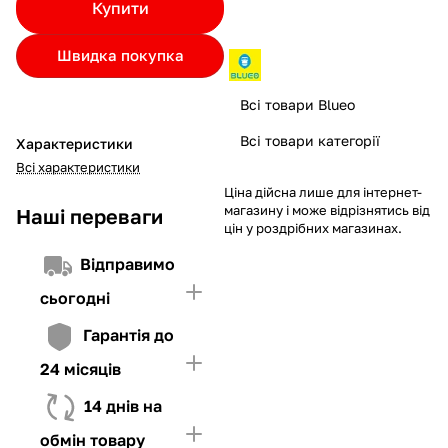
Купити
Якщо ліміт нижчий за вартість товару, невистачаючу суму
потрібно внести Першим внеском
Швидка покупка
4. Мати достатньо коштів для внесення першої частини платежу
та Першого внеску (у разі потреби)
Всі товари Blueo
Всі товари категорії
Характеристики
Всі характеристики
Ціна дійсна лише для інтернет-
магазину і може відрізнятись від
Наші переваги
цін у роздрібних магазинах.
Відправимо
сьогодні
Гарантія до
24 місяців
14 днів на
обмін товару