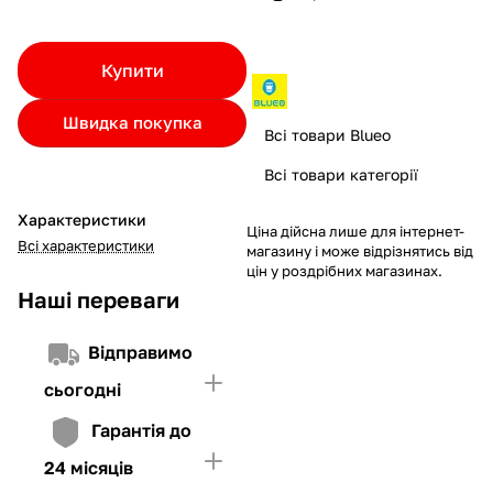
Якщо ліміт нижчий за вартість товару, невистачаючу суму
потрібно внести Першим внеском
Купити
4. Мати достатньо коштів для внесення першої частини платежу
та Першого внеску (у разі потреби)
Швидка покупка
Всі товари Blueo
Всі товари категорії
Характеристики
Ціна дійсна лише для інтернет-
Всі характеристики
магазину і може відрізнятись від
цін у роздрібних магазинах.
Наші переваги
Відправимо
сьогодні
Гарантія до
24 місяців