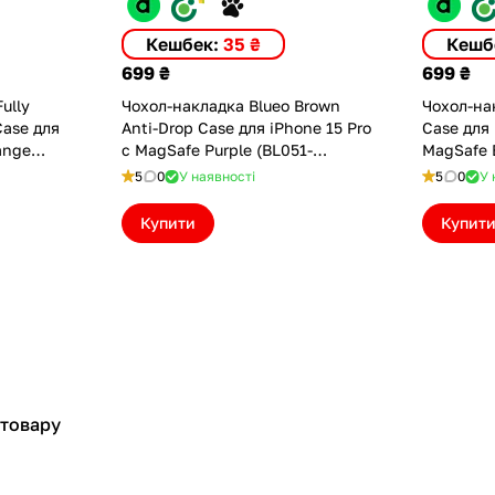
Кешбек:
35 ₴
Кешб
699 ₴
699 ₴
ully
Чохол-накладка Blueo Brown
Чохол-на
Case для
Anti-Drop Case для iPhone 15 Pro
Case для 
ange
с MagSafe Purple (BL051-
MagSafe 
15PPRPL)
5
0
У наявності
5
0
У 
Купити
Купит
 товару