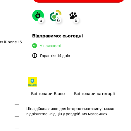
6
6
6
ank
Відправимо: сьогодні
ля iPhone 15
У наявності
Гарантія: 14 днів
monobank
крийте картку і створіть
а Покупку частинами.
ий ліміт на Покупку частинами.
Якщо ліміт нижчий
ршої частини платежу та Першого
чу суму потрібно внести Першим внеском
несення першої частини платежу та Першого
Всі товари Blueo
Всі товари категорії
Ціна дійсна лише для інтернет-магазину і може
відрізнятись від цін у роздрібних магазинах.