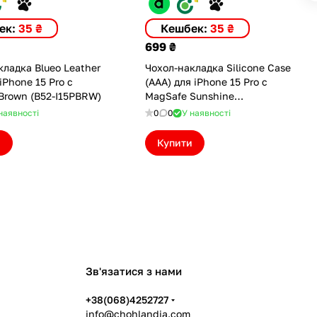
ек:
35 ₴
Кешбек:
35 ₴
699 ₴
кладка Blueo Leather
Чохол-накладка Silicone Case
iPhone 15 Pro с
(AAA) для iPhone 15 Pro с
Brown (B52-I15PBRW)
MagSafe Sunshine
(ASC15PSNS(M))
наявності
0
0
У наявності
и
Купити
Зв'язатися з нами
+38(068)4252727
info@chohlandia.com