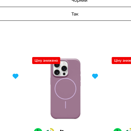
Так
Ціну знижено
Ціну зни