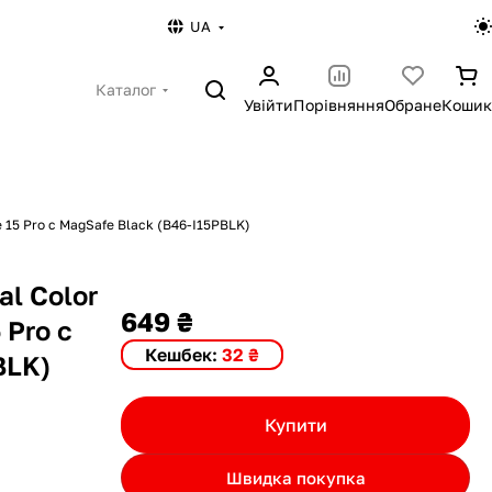
UA
Каталог
Увійти
Порівняння
Обране
Кошик
 15 Pro с MagSafe Black (B46-I15PBLK)
al Color
649 ₴
 Pro с
Кешбек:
32 ₴
BLK)
Купити
Швидка покупка