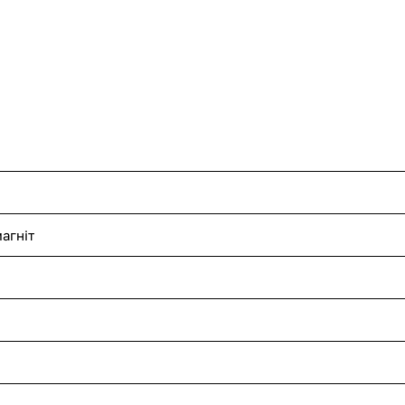
агніт