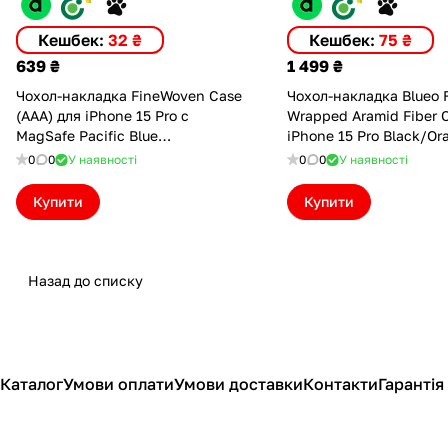
Кешбек:
32 ₴
Кешбек:
75 ₴
639 ₴
1 499 ₴
Чохол-накладка FineWoven Case
Чохол-накладка Blueo F
(AAA) для iPhone 15 Pro с
Wrapped Aramid Fiber 
MagSafe Pacific Blue
iPhone 15 Pro Black/Or
(AFW15PPBL(M))
(BL032-15P)
0
0
У наявності
0
0
У наявності
Купити
Купити
Назад до списку
Каталог
Умови оплати
Умови доставки
Контакти
Гарантія