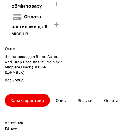
обмін товару
Оплата
частинами до 6
місяців
Опис
Чохол-накладка Blueo Aurora
Anti-Drop Case для 15 Pro Max с
MagSafe Black (BL009-
I15PMBLK)
Весь опис
Характеристики
Опис
Відгуки
Оплата
Виробник
Blueo