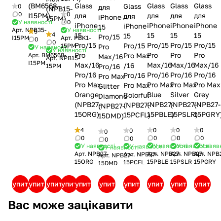
Glass
(BM6568-
Glass
Glass
Glass
Glass
0
для
(NPB15-
0
0
для
I15PM)
для
для
для
для
iPhone
15PM)
0
У наявності
iPhone
iPhone
iPhone
iPhone
iPhone
15
У наявності
Арт.
NPB35-
5
4
15
15
15
15
15
Pro/15
Арт.
PBK1-
I15PM
0
0
Pro/15
Pro/15
Pro/15
Pro/15
Pro/15
15PM
Pro
У наявності
У наявності
Pro
Pro
Pro
Pro
Арт.
BM6568-
Pro Max
Max/16
Арт.
NPB15-
I15PM
Max/16
Max/16
Max/16
Max/16
/16
15PM
Pro/16
Pro/16
Pro/16
Pro/16
Pro/16
Pro/16
Pro Max
Pro Max
Pro Max
Pro Max
Pro Max
Pro Max
Glitter
Blue
Grey
Silver
Orange
Colorful
Diamond
(NPB27-
(NPB27-
(NPB27-
(NPB27-
(NPB27-
(NPB27-
15PBLE)
15PGRY
15PSLR)
15ORG)
15PCFL)
15DMD)
0
0
0
4
0
0
0
0
0
0
0
0
У наявності
У наяв
У наявності
У наявності
У наявності
У наявності
Арт.
NPB27-
Арт.
NPB
Арт.
NPB27-
Арт.
NPB27-
Арт.
NPB27-
Арт.
NPB27-
15PBLE
15PGRY
15PSLR
15ORG
15PCFL
15DMD
Купити
Купити
Купити
Купити
Купити
Купити
Купити
Купити
Купити
Купити
Вас може зацікавити