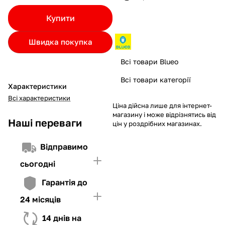
Якщо ліміт нижчий за вартість товару, невистачаючу суму
Купити
потрібно внести Першим внеском
4. Мати достатньо коштів для внесення першої частини платежу
Швидка покупка
та Першого внеску (у разі потреби)
Всі товари Blueo
Всі товари категорії
Характеристики
Всі характеристики
Ціна дійсна лише для інтернет-
магазину і може відрізнятись від
Наші переваги
цін у роздрібних магазинах.
Відправимо
сьогодні
Гарантія до
24 місяців
14 днів на