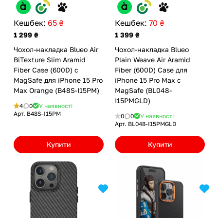
Кешбек:
65 ₴
Кешбек:
70 ₴
1 299 ₴
1 399 ₴
Чохол-накладка Blueo Air
Чохол-накладка Blueo
BiTexture Slim Aramid
Plain Weave Air Aramid
Fiber Case (600D) с
Fiber (600D) Case для
MagSafe для iPhone 15 Pro
iPhone 15 Pro Max с
Max Orange (B48S-I15PM)
MagSafe (BL048-
I15PMGLD)
4
0
У наявності
Арт.
B48S-I15PM
0
0
У наявності
Арт.
BL048-I15PMGLD
Купити
Купити