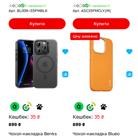
0
0
У наявності
0
0
У наявності
Арт.
BL009-I15PMBLK
Арт.
ASC15PMCLY(M)
Купити
Купити
Ціну знижено
Кешбек:
35 ₴
Кешбек:
35 ₴
699 ₴
699 ₴
Чохол-накладка Benks
Чохол-накладка Blueo