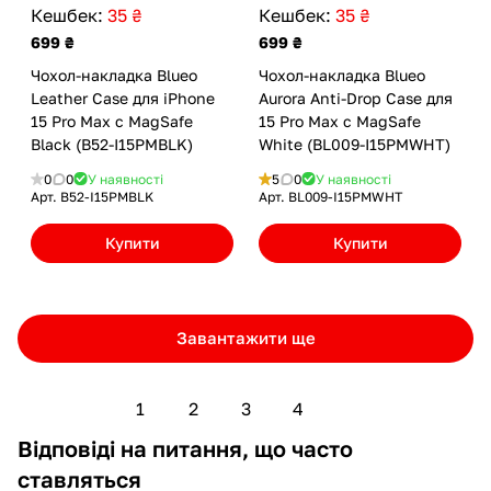
Кешбек:
35 ₴
Кешбек:
35 ₴
699 ₴
699 ₴
Чохол-накладка Blueo
Чохол-накладка Blueo
Leather Case для iPhone
Aurora Anti-Drop Case для
15 Pro Max с MagSafe
15 Pro Max с MagSafe
Black (B52-I15PMBLK)
White (BL009-I15PMWHT)
0
0
У наявності
5
0
У наявності
Арт.
B52-I15PMBLK
Арт.
BL009-I15PMWHT
Купити
Купити
Завантажити ще
1
2
3
4
Відповіді на питання, що часто
ставляться