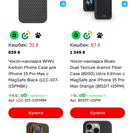
Кешбек:
32 ₴
Кешбек:
67 ₴
639 ₴
1 349 ₴
Чохол-накладка WiWU
Чохол-накладка Blueo
Karbon Phone Case для
Dual Texture Aramid Fiber
iPhone 15 Pro Max с
Case (600D) Ultra Edition с
MagSafe Black (LCC-107-
MagSafe для iPhone 15 Pro
I15PMBK)
Max Orange (B51DT-I15PM)
4.5
0
У наявності
0
0
У наявності
Арт.
LCC-107-I15PMBK
Арт.
B51DT-I15PM
Купити
Купити