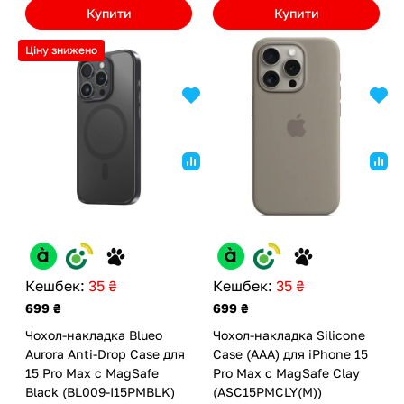
Купити
Купити
Ціну знижено
Кешбек:
35 ₴
Кешбек:
35 ₴
699 ₴
699 ₴
Чохол-накладка Blueo
Чохол-накладка Silicone
Aurora Anti-Drop Case для
Case (AAA) для iPhone 15
15 Pro Max с MagSafe
Pro Max с MagSafe Clay
Black (BL009-I15PMBLK)
(ASC15PMCLY(M))