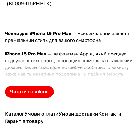
(BL009-I15PMBLK)
Чохли для iPhone 15 Pro Max
— максимальний захист і
преміальний стиль для вашого смартфона
iPhone 15 Pro Max
— це флагман Apple, який поєднує
надсучасні технології, інноваційні камери та вражаючий
дизайн. Такий смартфон потребує особливого захисту,
адже навіть невелика подряпина чи падіння можуть
зіпсувати його вигляд і функціональність.
Надійний
чохол
— це інвестиція у збереження вашого пристрою
Читати повністю
на довгі роки.
В інтернет-магазині
Чохляндія
представлений широкий
Каталог
Умови оплати
Умови доставки
Контакти
вибір чохлів для iPhone 15 Pro Max з доставкою у Київ,
Гарантія товару
Харків та по всій Україні. Тут ви знайдете моделі для
різних потреб — від тонких прозорих накладок, що
зберігають оригінальний дизайн, до міцних кевларових