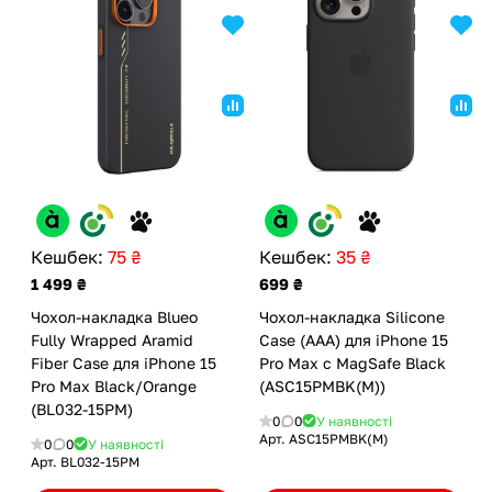
Кешбек:
75 ₴
Кешбек:
35 ₴
1 499 ₴
699 ₴
Чохол-накладка Blueo
Чохол-накладка Silicone
Fully Wrapped Aramid
Case (AAA) для iPhone 15
Fiber Case для iPhone 15
Pro Max с MagSafe Black
Pro Max Black/Orange
(ASC15PMBK(M))
(BL032-15PM)
0
0
У наявності
Арт.
ASC15PMBK(M)
0
0
У наявності
Арт.
BL032-15PM