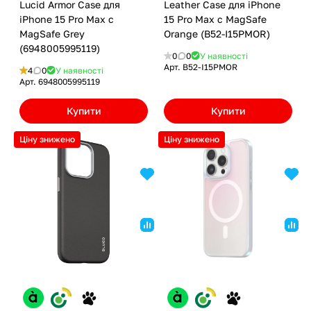
Lucid Armor Case для
Leather Case для iPhone
iPhone 15 Pro Max с
15 Pro Max с MagSafe
MagSafe Grey
Orange (B52-I15PMOR)
(6948005995119)
0
0
У наявності
Арт.
B52-I15PMOR
4
0
У наявності
Арт.
6948005995119
Купити
Купити
Ціну знижено
Ціну знижено