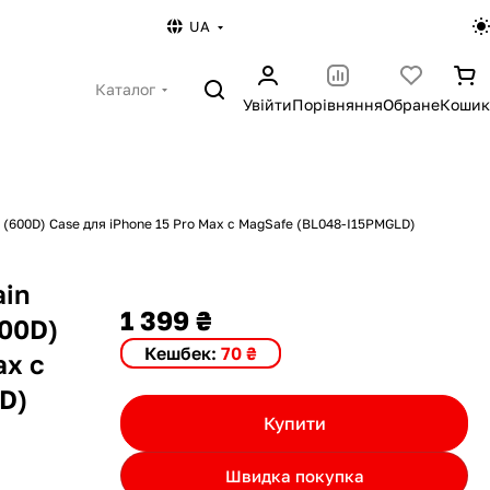
UA
Каталог
Увійти
Порівняння
Обране
Кошик
r (600D) Case для iPhone 15 Pro Max с MagSafe (BL048-I15PMGLD)
ain
1 399 ₴
600D)
Кешбек:
70 ₴
ax с
D)
Купити
Швидка покупка