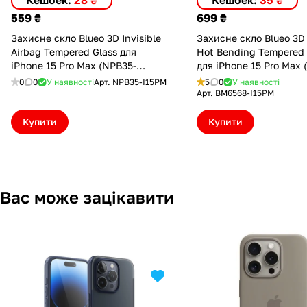
Кешбек:
28 ₴
Кешбек:
35 ₴
559 ₴
699 ₴
Захисне скло Blueo 3D Invisible
Захисне скло Blueo 3D
Airbag Tempered Glass для
Hot Bending Tempered Gl
iPhone 15 Pro Max (NPB35-
для iPhone 15 Pro Max
I15PM)
I15PM)
0
0
У наявності
Арт.
NPB35-I15PM
5
0
У наявності
Арт.
BM6568-I15PM
Купити
Купити
Вас може зацікавити