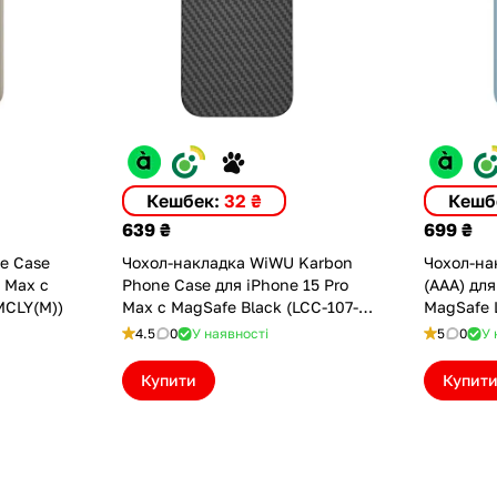
Кешбек:
32 ₴
Кешб
639 ₴
699 ₴
ne Case
Чохол-накладка WiWU Karbon
Чохол-нак
o Max с
Phone Case для iPhone 15 Pro
(AAA) для
MCLY(M))
Max с MagSafe Black (LCC-107-
MagSafe L
I15PMBK)
(ASC15PM
4.5
0
У наявності
5
0
У 
Купити
Купит