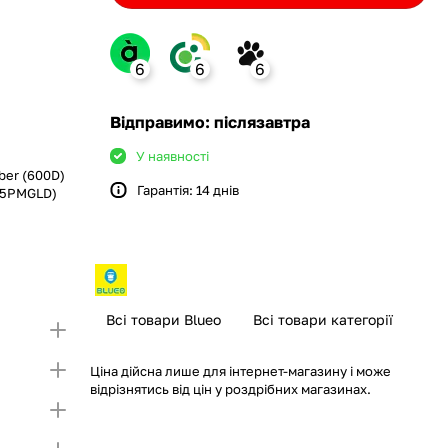
6
6
6
ank
Відправимо: післязавтра
У наявності
ber (600D)
Гарантія: 14 днів
I15PMGLD)
monobank
крийте картку і створіть
а Покупку частинами.
ий ліміт на Покупку частинами.
Якщо ліміт нижчий
ршої частини платежу та Першого
чу суму потрібно внести Першим внеском
несення першої частини платежу та Першого
Всі товари Blueo
Всі товари категорії
Ціна дійсна лише для інтернет-магазину і може
відрізнятись від цін у роздрібних магазинах.