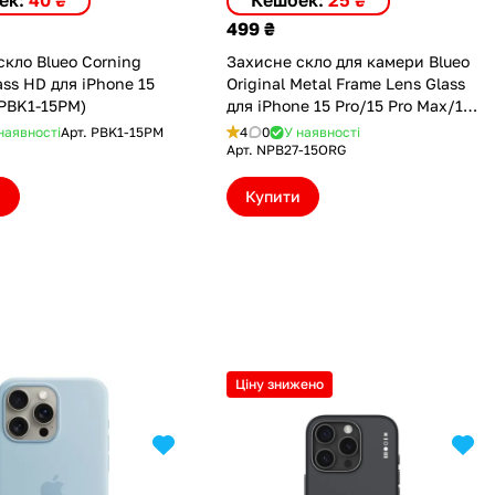
ек:
40 ₴
Кешбек:
25 ₴
499 ₴
скло Blueo Corning
Захисне скло для камери Blueo
lass HD для iPhone 15
Original Metal Frame Lens Glass
(PBK1-15PM)
для iPhone 15 Pro/15 Pro Max/16
Pro/16 Pro Max Orange (NPB27-
наявності
Арт.
PBK1-15PM
4
0
У наявності
15ORG)
Арт.
NPB27-15ORG
и
Купити
Ціну знижено