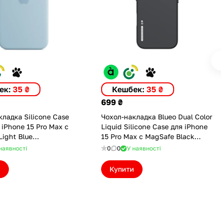
ек:
35 ₴
Кешбек:
35 ₴
699 ₴
ладка Silicone Case
Чохол-накладка Blueo Dual Color
 iPhone 15 Pro Max с
Liquid Silicone Case для iPhone
ight Blue
15 Pro Max с MagSafe Black
LBL(M))
(BL045-I15PMBLK)
наявності
0
0
У наявності
и
Купити