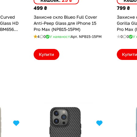
Кешбек:
25 ₴
Кешб
499 ₴
799 ₴
 Curved
Захисне скло Blueo Full Cover
Захисне 
ass HD
Anti-Peep Glass для iPhone 15
Gorilla G
 (BM6568-
Pro Max (NPB15-15PM)
Pro Max 
4
0
У наявності
Арт.
NPB15-15PM
0
0
У 
Купити
Купит