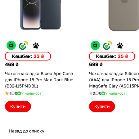
Кешбек:
23 ₴
Кешбек:
35 ₴
469 ₴
699 ₴
Чохол-накладка Blueo Ape Case
Чохол-накладка Silico
для iPhone 15 Pro Max Dark Blue
(AAA) для iPhone 15 Pr
(B32-I15PMDBL)
MagSafe Clay (ASC15P
4
0
У наявності
0
0
У наявності
Купити
Купити
Назад до списку