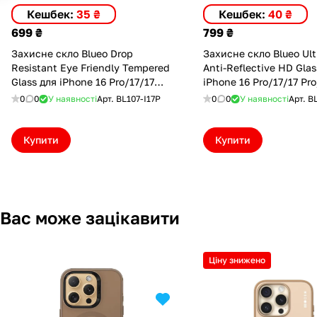
Кешбек:
35 ₴
Кешбек:
40 ₴
699 ₴
799 ₴
Захисне скло Blueo Drop
Захисне скло Blueo Ult
Resistant Eye Friendly Tempered
Anti-Reflective HD Glas
Glass для iPhone 16 Pro/17/17
iPhone 16 Pro/17/17 Pro
Pro/18 Pro (BL107-I17P)
(BL023-I17P)
0
0
У наявності
Арт.
BL107-I17P
0
0
У наявності
Арт.
B
Купити
Купити
Вас може зацікавити
Ціну знижено