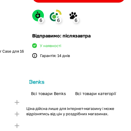
6
6
6
ank
Відправимо: післязавтра
У наявності
r Case для 16
Гарантія: 14 днів
monobank
крийте картку і створіть
а Покупку частинами.
ий ліміт на Покупку частинами.
Якщо ліміт нижчий
ршої частини платежу та Першого
чу суму потрібно внести Першим внеском
несення першої частини платежу та Першого
Всі товари Benks
Всі товари категорії
Ціна дійсна лише для інтернет-магазину і може
відрізнятись від цін у роздрібних магазинах.