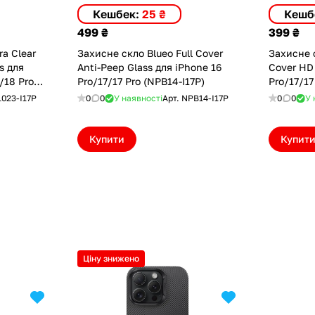
Кешбек:
25 ₴
Кешб
499 ₴
399 ₴
ra Clear
Захисне скло Blueo Full Cover
Захисне с
s для
Anti-Peep Glass для iPhone 16
Cover HD 
/18 Pro
Pro/17/17 Pro (NPB14-I17P)
Pro/17/17
L023-I17P
0
0
У наявності
Арт.
NPB14-I17P
0
0
У 
Купити
Купит
Ціну знижено