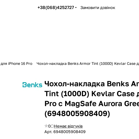
+38(068)4252727
Замовити дзвінок
для iPhone 16 Pro
Чохол-накладка Benks Armor Tint (1000D) Kevlar Case д
Чохол-накладка Benks A
Tint (1000D) Kevlar Case 
Pro с MagSafe Aurora Gre
(6948005908409)
0
Немає відгуків
Арт.
6948005908409