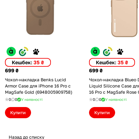
Кешбек:
35 ₴
Кешбек:
35 ₴
699 ₴
699 ₴
Чохол-накладка Benks Lucid
Чохол-накладка Blueo D
Armor Case для iPhone 16 Pro с
Liquid Silicone Case дл
MagSafe Gold (6948005909758)
16 Pro с MagSafe Rose 
(BL045-I16PRGD)
0
0
У наявності
0
0
У наявності
Купити
Купити
Назад до списку