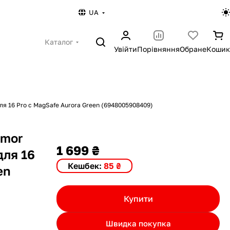
UA
Каталог
Увійти
Порівняння
Обране
Кошик
ля 16 Pro с MagSafe Aurora Green (6948005908409)
rmor
1 699 ₴
для 16
Кешбек:
85 ₴
en
Купити
Швидка покупка