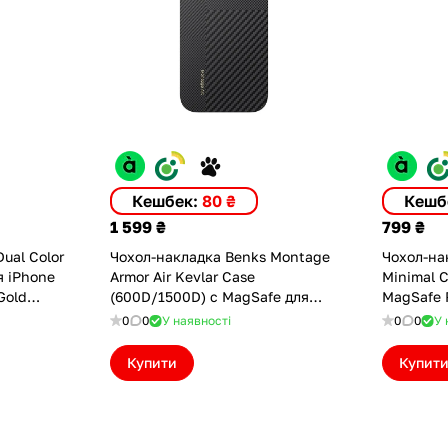
Кешбек:
80 ₴
Кешб
1 599 ₴
799 ₴
ual Color
Чохол-накладка Benks Montage
Чохол-на
я iPhone
Armor Air Kevlar Case
Minimal C
Gold
(600D/1500D) с MagSafe для
MagSafe 
iPhone 16 Pro (6948005908195)
(IP166.3
0
0
У наявності
0
0
У 
Купити
Купит