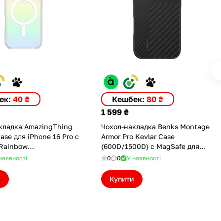
ек:
40 ₴
Кешбек:
80 ₴
1 599 ₴
кладка AmazingThing
Чохол-накладка Benks Montage
ase для iPhone 16 Pro с
Armor Pro Kevlar Case
Rainbow
(600D/1500D) с MagSafe для
PMMINRB)
iPhone 16 Pro (6948005949310)
наявності
0
0
У наявності
и
Купити