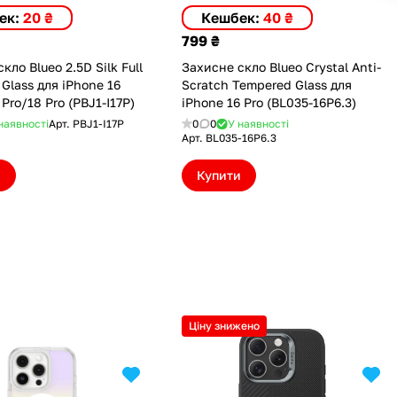
ек:
20 ₴
Кешбек:
40 ₴
799 ₴
кло Blueo 2.5D Silk Full
Захисне скло Blueo Crystal Anti-
Glass для iPhone 16
Scratch Tempered Glass для
 Pro/18 Pro (PBJ1-I17P)
iPhone 16 Pro (BL035-16P6.3)
наявності
Арт.
PBJ1-I17P
0
0
У наявності
Арт.
BL035-16P6.3
и
Купити
Ціну знижено