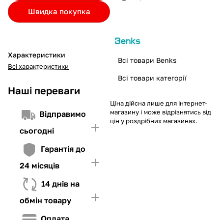
Якщо ліміт нижчий за вартість товару, невистачаючу суму
Швидка покупка
потрібно внести Першим внеском
4. Мати достатньо коштів для внесення першої частини платежу
та Першого внеску (у разі потреби)
Характеристики
Всі товари Benks
Всі характеристики
Всі товари категорії
Наші переваги
Ціна дійсна лише для інтернет-
магазину і може відрізнятись від
Відправимо
цін у роздрібних магазинах.
сьогодні
Гарантія до
24 місяців
14 днів на
обмін товару
Оплата