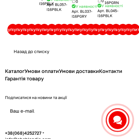
0
0
16PGRN
I16PBLK
Арт.
BL057-
У наявності
У наявності
I16PBLK
Арт.
BL045-
Арт.
BL037-
I16PBLK
I16PGRY
Купити
Купити
Купити
Купити
Купити
Купити
Купити
Купити
Купити
Купити
Купити
Купити
Купити
Купити
Купити
Купити
Купити
Купити
Купити
Купи
Назад до списку
Каталог
Умови оплати
Умови доставки
Контакти
Гарантія товару
Подписатися
на новини та акції
політикою конфіденційності
+38(068)4252727