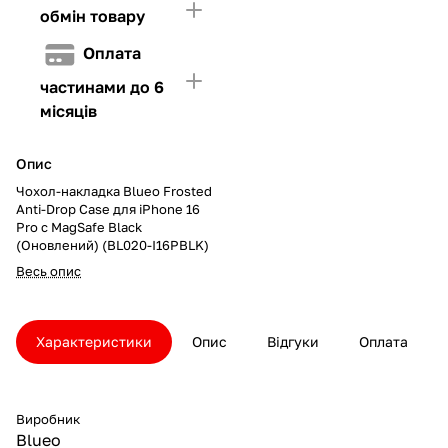
обмін товару
Оплата
частинами до 6
місяців
Опис
Чохол-накладка Blueo Frosted
Anti-Drop Case для iPhone 16
Pro с MagSafe Black
(Оновлений) (BL020-I16PBLK)
Весь опис
Характеристики
Опис
Відгуки
Оплата
Виробник
Blueo