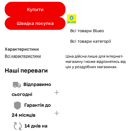
Якщо ліміт нижчий за вартість товару, невистачаючу суму
Купити
потрібно внести Першим внеском
4. Мати достатньо коштів для внесення першої частини платежу
Швидка покупка
та Першого внеску (у разі потреби)
Всі товари Blueo
Всі товари категорії
Характеристики
Всі характеристики
Ціна дійсна лише для інтернет-
магазину і може відрізнятись від
цін у роздрібних магазинах.
Наші переваги
Відправимо
сьогодні
Гарантія до
24 місяців
14 днів на