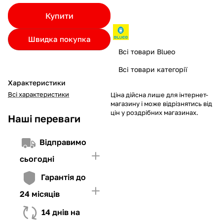
Якщо ліміт нижчий за вартість товару, невистачаючу суму
Купити
потрібно внести Першим внеском
4. Мати достатньо коштів для внесення першої частини платежу
Швидка покупка
та Першого внеску (у разі потреби)
Всі товари Blueo
Всі товари категорії
Характеристики
Всі характеристики
Ціна дійсна лише для інтернет-
магазину і може відрізнятись від
цін у роздрібних магазинах.
Наші переваги
Відправимо
сьогодні
Гарантія до
24 місяців
14 днів на