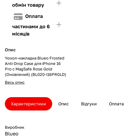
обмін товару
Оплата
частинами до 6
місяців
Опис
Чохол-накладка Blueo Frosted
Anti-Drop Case для iPhone 16
Pro с MagSafe Rose Gold
(Оновлений) (BL020-I16PRGLD)
Весь опис
Характеристики
Опис
Відгуки
Оплата
Виробник
Blueo