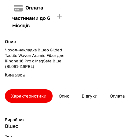
Оплата
частинами до 6
місяців
Опис
Чохол-накладка Blueo Gilded
Tactile Woven Aramid Fiber для
iPhone 16 Pro с MagSafe Blue
(BL061-I16PBL)
Весь опис
Характеристики
Опис
Відгуки
Оплата
Виробник
Blueo
Тип