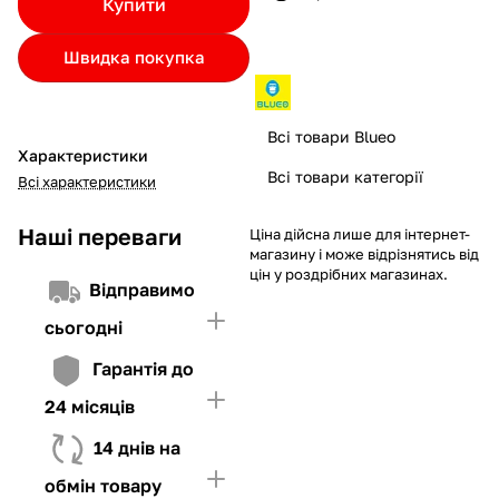
Купити
Якщо ліміт нижчий за вартість товару, невистачаючу суму
потрібно внести Першим внеском
Швидка покупка
4. Мати достатньо коштів для внесення першої частини платежу
та Першого внеску (у разі потреби)
Всі товари Blueo
Характеристики
Всі товари категорії
Всі характеристики
Наші переваги
Ціна дійсна лише для інтернет-
магазину і може відрізнятись від
цін у роздрібних магазинах.
Відправимо
сьогодні
Гарантія до
24 місяців
14 днів на
обмін товару