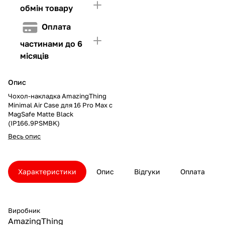
обмін товару
Оплата
частинами до 6
місяців
Опис
Чохол-накладка AmazingThing
Minimal Air Case для 16 Pro Max с
MagSafe Matte Black
(IP166.9PSMBK)
Весь опис
Характеристики
Опис
Відгуки
Оплата
Виробник
AmazingThing