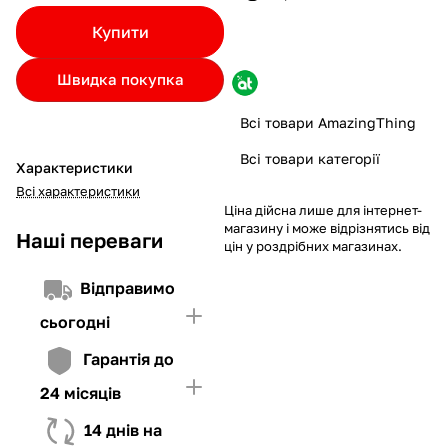
Якщо ліміт нижчий за вартість товару, невистачаючу суму
Купити
потрібно внести Першим внеском
4. Мати достатньо коштів для внесення першої частини платежу
Швидка покупка
та Першого внеску (у разі потреби)
Всі товари AmazingThing
Всі товари категорії
Характеристики
Всі характеристики
Ціна дійсна лише для інтернет-
магазину і може відрізнятись від
Наші переваги
цін у роздрібних магазинах.
Відправимо
сьогодні
Гарантія до
24 місяців
14 днів на