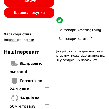
Купити
Якщо ліміт нижчий за вартість товару, невистачаючу суму
потрібно внести Першим внеском
Швидка покупка
4. Мати достатньо коштів для внесення першої частини платежу
та Першого внеску (у разі потреби)
Всі товари AmazingThing
Характеристики
Всі товари категорії
Всі характеристики
Наші переваги
Ціна дійсна лише для інтернет-
магазину і може відрізнятись від
цін у роздрібних магазинах.
Відправимо
сьогодні
Гарантія до
24 місяців
14 днів на
обмін товару