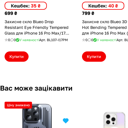
Кешбек:
35 ₴
Кешбек:
40 ₴
699 ₴
799 ₴
Захисне скло Blueo Drop
Захисне скло Blueo 3D
Resistant Eye Friendly Tempered
Hot Bending Tempered Gl
Glass для iPhone 16 Pro Max/17
для iPhone 16 Pro Max 
Pro Max/18 Pro Max (BL107-
Applicator) (BL041-16P6
0
0
У наявності
Арт.
BL107-I17PM
0
0
У наявності
Арт.
B
I17PM)
Купити
Купити
Вас може зацікавити
Ціну знижено