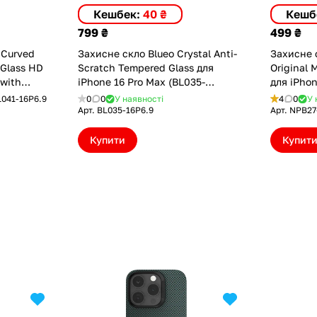
Кешбек:
40 ₴
Кешб
799 ₴
499 ₴
 Curved
Захисне скло Blueo Crystal Anti-
Захисне 
ass HD
Scratch Tempered Glass для
Original 
(with
iPhone 16 Pro Max (BL035-
для iPhon
.9)
16P6.9)
Pro/16 Pr
L041-16P6.9
0
0
У наявності
4
0
У 
15ORG)
Арт.
BL035-16P6.9
Арт.
NPB27
Купити
Купит