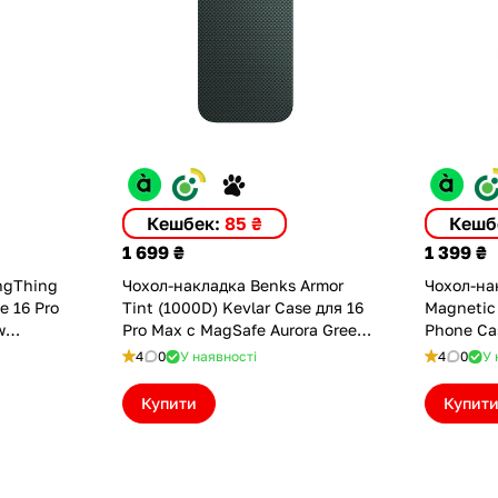
Кешбек:
85 ₴
Кешб
1 699 ₴
1 399 ₴
ngThing
Чохол-накладка Benks Armor
Чохол-нак
e 16 Pro
Tint (1000D) Kevlar Case для 16
Magnetic 
w
Pro Max с MagSafe Aurora Green
Phone Cas
(6948005908430)
Max (BL0
4
0
У наявності
4
0
У 
Купити
Купит