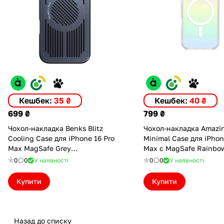
Кешбек:
35 ₴
Кешбек:
40 ₴
699 ₴
799 ₴
Чохол-накладка Benks Blitz
Чохол-накладка Amazi
Cooling Case для iPhone 16 Pro
Minimal Case для iPhon
Max MagSafe Grey
Max с MagSafe Rainbo
(6948005910525)
(IP166.9PMMINRB)
0
0
У наявності
0
0
У наявності
Купити
Купити
Назад до списку