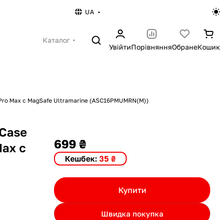
UA
Каталог
Увійти
Порівняння
Обране
Кошик
6 Pro Max с MagSafe Ultramarine (ASC16PMUMRN(M))
 Case
699 ₴
Max с
Кешбек:
35 ₴
Купити
Швидка покупка