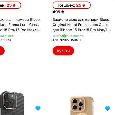
ек:
25 ₴
Кешбек:
25 ₴
499 ₴
скло для камери Blueo
Захисне скло для камери Blueo
Metal Frame Lens Glass
Original Metal Frame Lens Glass
e 15 Pro/15 Pro Max/16
для iPhone 15 Pro/15 Pro Max/16
o Max Orange (NPB27-
Pro/16 Pro Max Glitter Diamond
наявності
0
0
У наявності
(NPB27-15DMD)
-15ORG
Арт.
NPB27-15DMD
и
Купити