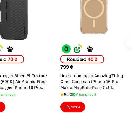
ек:
70 ₴
Кешбек:
40 ₴
799 ₴
ладка Blueo Bi-Texture
Чохол-накладка AmazingThing
(600D) Air Aramid Fiber
Omni Case для iPhone 16 Pro
e для iPhone 16 Pro
Max с MagSafe Rose Gold
11-I16PMBGR)
(IP166.9POMRG)
наявності
5
0
У наявності
и
Купити