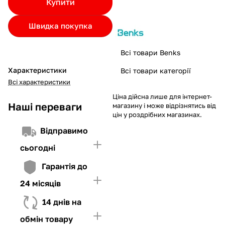
Купити
Якщо ліміт нижчий за вартість товару, невистачаючу суму
потрібно внести Першим внеском
Швидка покупка
4. Мати достатньо коштів для внесення першої частини платежу
та Першого внеску (у разі потреби)
Всі товари Benks
Характеристики
Всі товари категорії
Всі характеристики
Ціна дійсна лише для інтернет-
Наші переваги
магазину і може відрізнятись від
цін у роздрібних магазинах.
Відправимо
сьогодні
Гарантія до
24 місяців
14 днів на
обмін товару